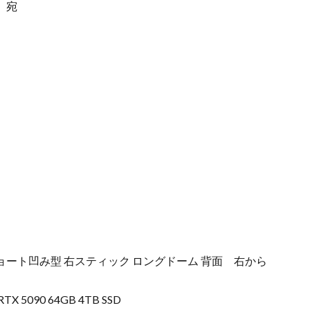
）宛
ック ショート凹み型 右スティック ロングドーム 背面 右から
 RTX 5090 64GB 4TB SSD