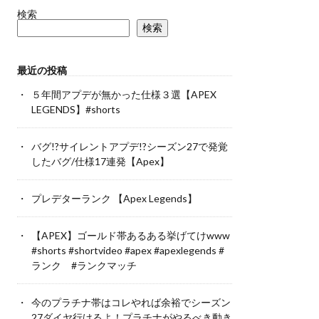
検索
検索
最近の投稿
５年間アプデが無かった仕様３選【APEX
LEGENDS】#shorts
バグ!?サイレントアプデ!?シーズン27で発覚
したバグ/仕様17連発【Apex】
プレデターランク 【Apex Legends】
【APEX】ゴールド帯あるある挙げてけwww
#shorts #shortvideo #apex #apexlegends #
ランク #ランクマッチ
今のプラチナ帯はコレやれば余裕でシーズン
27ダイヤ行けるよ！プラチナがやるべき動き