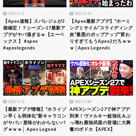
2025.11.21
2025.11.19
【Apex速報】スパレジェが2
【Apex最新アプデ】“ホーミ
個確定！？シーズン27最新ア
ングミサイル“スライディング
プデがヤバ過ぎるｗ【エーペ
炎“最悪のポップアップ“変わ
ックス 】 #apex
りすぎてもうApex2だろｗｗ
#apexlegends
ｗ│Apex Legends
2025.11.12
2025.11.08
【最新アプデ情報】“ホライゾ
APEXシーズン27で神アプデ
ン早くも弱体化“新キャラコン
到来！ヴァルキー超強化＆ぶ
がヤバい 意味がわからないバ
っ壊れ最強武器の登場に大興
グｗｗｗ│ Apex Legend
奮のボドカ【APEX】