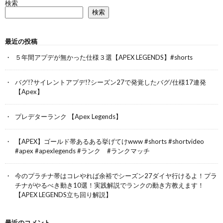
検索
検索
最近の投稿
５年間アプデが無かった仕様３選【APEX LEGENDS】#shorts
バグ!?サイレントアプデ!?シーズン27で発覚したバグ/仕様17連発
【Apex】
プレデターランク 【Apex Legends】
【APEX】ゴールド帯あるある挙げてけwww #shorts #shortvideo
#apex #apexlegends #ランク #ランクマッチ
今のプラチナ帯はコレやれば余裕でシーズン27ダイヤ行けるよ！プラ
チナがやるべき動き10選！実践解説でランクの動き方教えます！
【APEX LEGENDS立ち回り解説】
最近のコメント