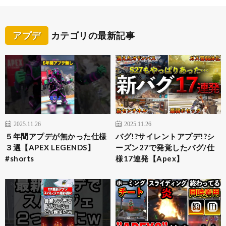
アプデ
カテゴリの最新記事
2025.11.26
2025.11.26
５年間アプデが無かった仕様
バグ!?サイレントアプデ!?シ
３選【APEX LEGENDS】
ーズン27で発覚したバグ/仕
#shorts
様17連発【Apex】