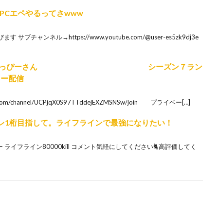
ん遂にPCエペやるってさwww
ャンネル→https://www.youtube.com/@user-es5zk9dj3e
ーきーさんたっぴーさん シーズン７ラン
ター配信
om/channel/UCPjqX0S97TTddejEXZMSNSw/join プライベー[…]
プレ1桁目指して。ライフラインで最強になりたい！
ター ライフライン80000kill コメント気軽にしてください🐈高評価してく