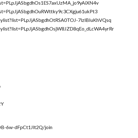
ist=PLpJjASbgdhOs1ES7axUzMA_jo9yAiXN4v
st=PLpJjASbgdhOuRWttky9c3CXgju61ukPt3
t?list=PLpJjASbgdhOtRSA0TOJ-7lzlBIuKhVQsq
st?list=PLpJjASbgdhOsjW8JZD8qEo_dLcWA4yrRr
O
2Y
B-6w-dFpCt1Jlt2Q/join