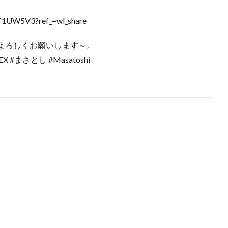
）
IT1UW5V3?ref_=wl_share
よろしくお願いします～。
 #まさとし #Masatoshi