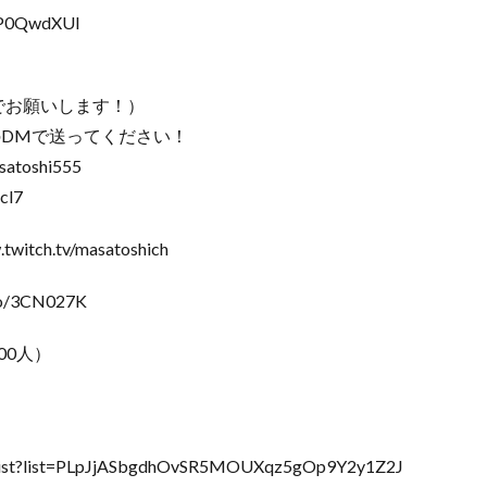
P0QwdXUI
質でお願いします！）
ーのDMで送ってください！
atoshi555
cl7
h.tv/masatoshich
/3CN027K
00人）
t?list=PLpJjASbgdhOvSR5MOUXqz5gOp9Y2y1Z2J