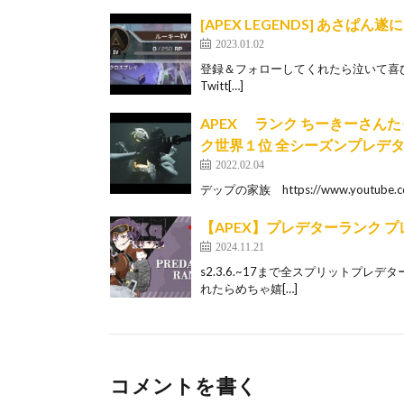
[APEX LEGENDS] あさぱ
2023.01.02
登録＆フォローしてくれたら泣いて喜びます サブチ
Twitt[…]
APEX ランク ち
ク世界１位 全シーズンプレデ
2022.02.04
デップの家族 https://www.youtube.c
【APEX】プレデターランク 
2024.11.21
s2.3.6.~17まで全スプリットプレデ
れたらめちゃ嬉[…]
コメントを書く