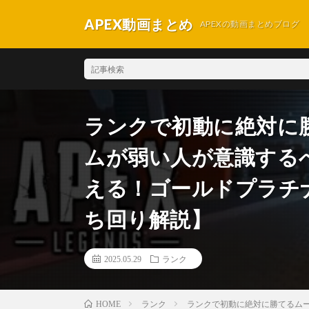
APEX動画まとめ
APEXの動画まとめブログ
ランクで初動に絶対に
ムが弱い人が意識する
える！ゴールドプラチナ必
ち回り解説】
2025.05.29
ランク
ランク
ランクで初動に絶対に勝てるムー
HOME