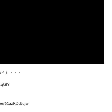
ω＾）・・・
qGlY
/61azRDdJujw