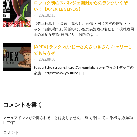
ロッコク初のスパレジェ開封からのランクいくぞ
い！【APEX LEGENDS】
2023.02.15
【禁止行為】 ・暴言、荒らし、宣伝 ・同じ内容の連投 ・下
ネタ ・話の流れに関係のない他の実況者の名だし ・視聴者同
士の過度な交流(身内ノリ、関係のな[…]
[APEX] ランク れいじーさんさつきさん キャリーし
てもらうぞ
2022.08.30
Support the stream: https://streamlabs.com/でっぷ1 デップの
家族 https://www.youtube.[…]
コメントを書く
※
が付いている欄は必須項
メールアドレスが公開されることはありません。
目です
コメント