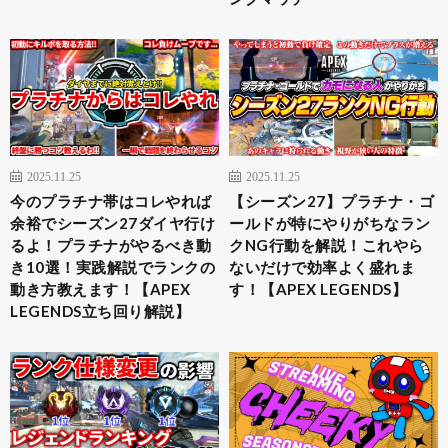
2025.11.25
2025.11.25
今のプラチナ帯はコレやれば
【シーズン27】プラチナ・ゴ
余裕でシーズン27ダイヤ行け
ールドが特にやりがちなラン
るよ！プラチナがやるべき動
クNG行動を解説！これやら
き10選！実践解説でランクの
ないだけで効率よく盛れま
動き方教えます！【APEX
す！【APEX LEGENDS】
LEGENDS立ち回り解説】