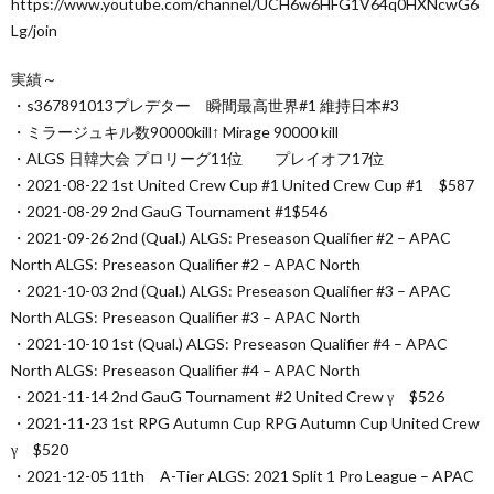
https://www.youtube.com/channel/UCH6w6HFG1V64q0HXNcwG6
Lg/join
実績～
・s367891013プレデター 瞬間最高世界#1 維持日本#3
・ミラージュキル数90000kill↑ Mirage 90000 kill
・ALGS 日韓大会 プロリーグ11位 プレイオフ17位
・2021-08-22 1st United Crew Cup #1 United Crew Cup #1 $587
・2021-08-29 2nd GauG Tournament #1$546
・2021-09-26 2nd (Qual.) ALGS: Preseason Qualifier #2 – APAC
North ALGS: Preseason Qualifier #2 – APAC North
・2021-10-03 2nd (Qual.) ALGS: Preseason Qualifier #3 – APAC
North ALGS: Preseason Qualifier #3 – APAC North
・2021-10-10 1st (Qual.) ALGS: Preseason Qualifier #4 – APAC
North ALGS: Preseason Qualifier #4 – APAC North
・2021-11-14 2nd GauG Tournament #2 United Crew γ $526
・2021-11-23 1st RPG Autumn Cup RPG Autumn Cup United Crew
γ $520
・2021-12-05 11th A-Tier ALGS: 2021 Split 1 Pro League – APAC