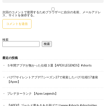
次回のコメントで使用するためブラウザーに自分の名前、メールアドレ
ス、サイトを保存する。
検索
検索
最近の投稿
５年間アプデが無かった仕様３選【APEX LEGENDS】#shorts
バグ!?サイレントアプデ!?シーズン27で発覚したバグ/仕様17連発
【Apex】
プレデターランク 【Apex Legends】
【APEX】ゴールド帯あるある挙げてけwww #shorts #shortvideo