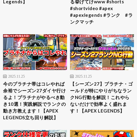
Legends】
る挙げてけwww #shorts
#shortvideo #apex
#apexlegends #ランク #ラ
ンクマッチ
2025.11.25
2025.11.25
今のプラチナ帯はコレやれば
【シーズン27】プラチナ・ゴ
余裕でシーズン27ダイヤ行け
ールドが特にやりがちなラン
るよ！プラチナがやるべき動
クNG行動を解説！これやら
き10選！実践解説でランクの
ないだけで効率よく盛れま
動き方教えます！【APEX
す！【APEX LEGENDS】
LEGENDS立ち回り解説】