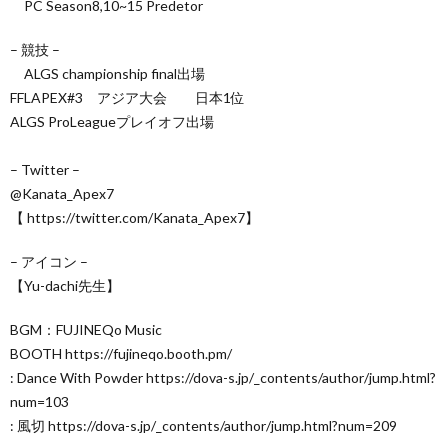
PC Season8,10~15 Predetor
– 競技 –
ALGS championship final出場
FFLAPEX#3 アジア大会 日本1位
ALGS ProLeagueプレイオフ出場
– Twitter –
@Kanata_Apex7
【 https://twitter.com/Kanata_Apex7】
– アイコン –
【Yu-dachi先生】
BGM：FUJINEQo Music
BOOTH https://fujineqo.booth.pm/
: Dance With Powder https://dova-s.jp/_contents/author/jump.html?
num=103
: 風切 https://dova-s.jp/_contents/author/jump.html?num=209