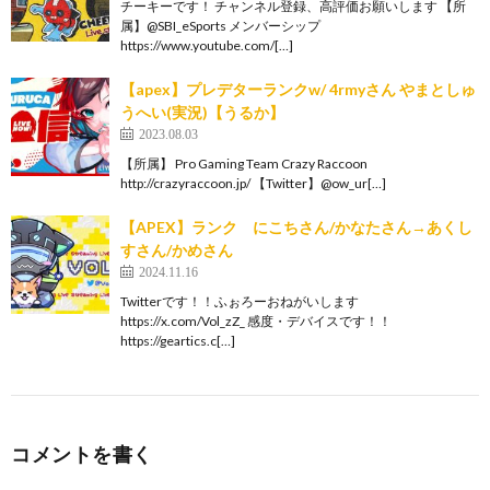
チーキーです！ チャンネル登録、高評価お願いします 【所
属】@SBI_eSports メンバーシップ
https://www.youtube.com/[…]
【apex】プレデターランクw/ 4rmyさん やまとしゅ
うへい(実況)【うるか】
2023.08.03
【所属】 Pro Gaming Team Crazy Raccoon
http://crazyraccoon.jp/​ 【Twitter】@ow_ur[…]
【APEX】ランク にこちさん/かなたさん→あくし
すさん/かめさん
2024.11.16
Twitterです！！ふぉろーおねがいします
https://x.com/Vol_zZ_ 感度・デバイスです！！
https://geartics.c[…]
コメントを書く