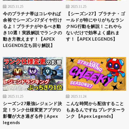
2025.11.25
2025.11.25
今のプラチナ帯はコレやれば
【シーズン27】プラチナ・ゴ
余裕でシーズン27ダイヤ行け
ールドが特にやりがちなラン
るよ！プラチナがやるべき動
クNG行動を解説！これやら
き10選！実践解説でランクの
ないだけで効率よく盛れま
動き方教えます！【APEX
す！【APEX LEGENDS】
LEGENDS立ち回り解説】
2025.11.25
2025.11.24
シーズン27最強レジェンド決
こんな時間から配信すること
定！ランク仕様変更アプデの
もあるんですね プレデターラ
影響が大き過ぎる件 | Apex
ンク 【Apex Legends】
legends