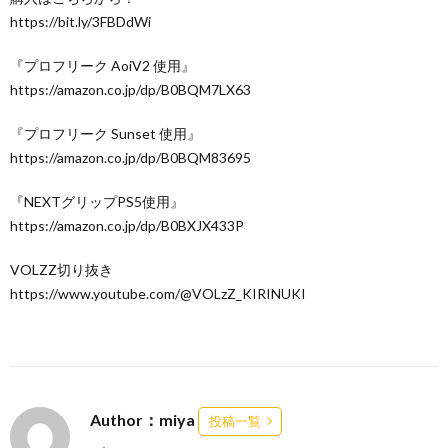
https://bit.ly/3FBDdWi
『プロフリーク AoiV2 使用』
https://amazon.co.jp/dp/B0BQM7LX63
『プロフリーク Sunset 使用』
https://amazon.co.jp/dp/B0BQM83695
『NEXTグリップPS5使用』
https://amazon.co.jp/dp/B0BXJX433P
VOLZZ切り抜き
https://www.youtube.com/@VOLzZ_KIRINUKI
Author：miya
投稿一覧