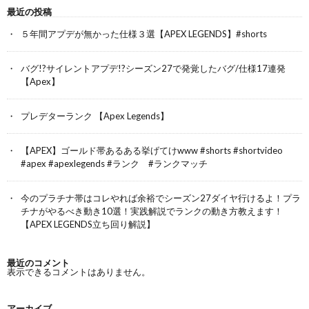
最近の投稿
５年間アプデが無かった仕様３選【APEX LEGENDS】#shorts
バグ!?サイレントアプデ!?シーズン27で発覚したバグ/仕様17連発
【Apex】
プレデターランク 【Apex Legends】
【APEX】ゴールド帯あるある挙げてけwww #shorts #shortvideo
#apex #apexlegends #ランク #ランクマッチ
今のプラチナ帯はコレやれば余裕でシーズン27ダイヤ行けるよ！プラ
チナがやるべき動き10選！実践解説でランクの動き方教えます！
【APEX LEGENDS立ち回り解説】
最近のコメント
表示できるコメントはありません。
アーカイブ