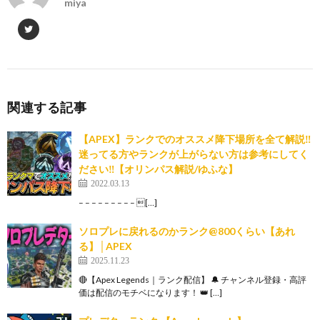
miya
関連する記事
【APEX】ランクでのオススメ降下場所を全て解説‼
迷ってる方やランクが上がらない方は参考にしてく
ださい‼【オリンパス解説/ゆふな】
2022.03.13
– – – – – – – – – […]
ソロプレに戻れるのかランク@800くらい【あれ
る】│APEX
2025.11.23
🔴【Apex Legends｜ランク配信】 🔔 チャンネル登録・高評
価は配信のモチベになります！ 👑 […]