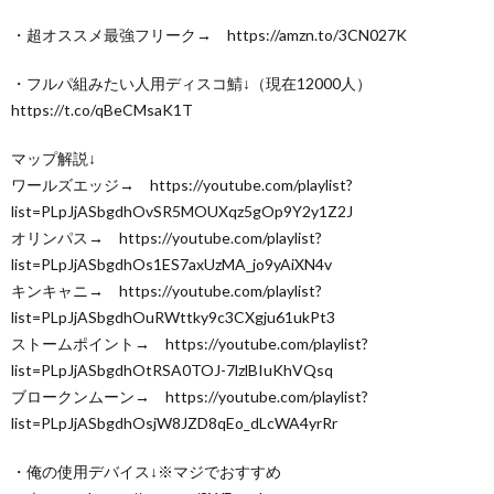
・超オススメ最強フリーク→ https://amzn.to/3CN027K
・フルパ組みたい人用ディスコ鯖↓（現在12000人）
https://t.co/qBeCMsaK1T
マップ解説↓
ワールズエッジ→ https://youtube.com/playlist?
list=PLpJjASbgdhOvSR5MOUXqz5gOp9Y2y1Z2J
オリンパス→ https://youtube.com/playlist?
list=PLpJjASbgdhOs1ES7axUzMA_jo9yAiXN4v
キンキャニ→ https://youtube.com/playlist?
list=PLpJjASbgdhOuRWttky9c3CXgju61ukPt3
ストームポイント→ https://youtube.com/playlist?
list=PLpJjASbgdhOtRSA0TOJ-7lzlBIuKhVQsq
ブロークンムーン→ https://youtube.com/playlist?
list=PLpJjASbgdhOsjW8JZD8qEo_dLcWA4yrRr
・俺の使用デバイス↓※マジでおすすめ