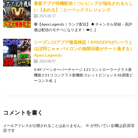
最新アプデ待機配信！ついにシアが強化されるらし
い【あれる】│エーペックスレジェンズ
2025.09.17
🔴【Apex Legends｜ランク配信】 🔔 チャンネル登録・高評
価は配信のモチベになります！ 👑 […]
シーズン22アプデ徹底検証！R99のDPSがシーラと
ほぼ同じｗｗ パイロンの無限回復がチート過ぎる |
Apex Legends
2024.08.07
0:49 ゾーンオーバーチャージ 1:21 コントローラークラス新
機能 2:51 リコンクラス新機能 スレットビジョン 3:18 調査ビ
ーコン 3:4[…]
コメントを書く
※
が付いている欄は必須項
メールアドレスが公開されることはありません。
目です