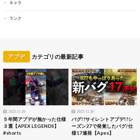
キャラ
ランク
アプデ
カテゴリの最新記事
2025.11.26
2025.11.26
５年間アプデが無かった仕様
バグ!?サイレントアプデ!?シ
３選【APEX LEGENDS】
ーズン27で発覚したバグ/仕
#shorts
様17連発【Apex】