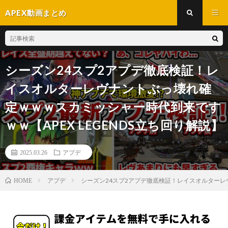
APEX動画まとめ
シーズン24スプ2アプデ徹底検証！レ
イスオルターレヴナントぶっ壊れ確
定ｗｗｗスカミッシャー時代到来です
ｗｗ【APEX LEGENDS立ち回り解説】
2025.03.26
アプデ
アプデ
シーズン24スプ2アプデ徹底検証！レイスオルターレヴ
HOME