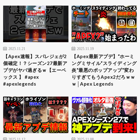
2025.11.21
2025.11.19
【Apex速報】スパレジェが2
【Apex最新アプデ】“ホーミ
個確定！？シーズン27最新ア
ングミサイル“スライディング
プデがヤバ過ぎるｗ【エーペ
炎“最悪のポップアップ“変わ
ックス 】 #apex
りすぎてもうApex2だろｗｗ
#apexlegends
ｗ│Apex Legends
2025.11.12
2025.11.08