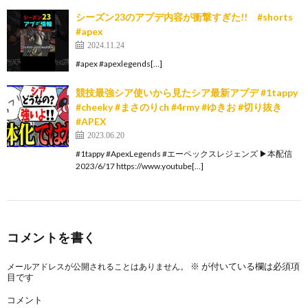
シーズン23のアプデ内容が衝撃すぎた!! #shorts
#apex
2024.11.24
#apex #apexlegends[…]
競技最強シア使いから見たシア最新アプデ #1tappy
#cheeky #まさのりch #4rmy #ゆきお #切り抜き
#APEX
2023.06.20
#1tappy #ApexLegends #エーペックスレジェンズ ▶本配信
2023/6/17 https://www.youtube[…]
コメントを書く
※
が付いている欄は必須項
メールアドレスが公開されることはありません。
目です
コメント