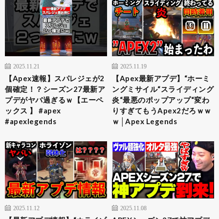
2025.11.21
2025.11.19
【Apex速報】スパレジェが2
【Apex最新アプデ】“ホーミ
個確定！？シーズン27最新ア
ングミサイル“スライディング
プデがヤバ過ぎるｗ【エーペ
炎“最悪のポップアップ“変わ
ックス 】 #apex
りすぎてもうApex2だろｗｗ
#apexlegends
ｗ│Apex Legends
2025.11.12
2025.11.08