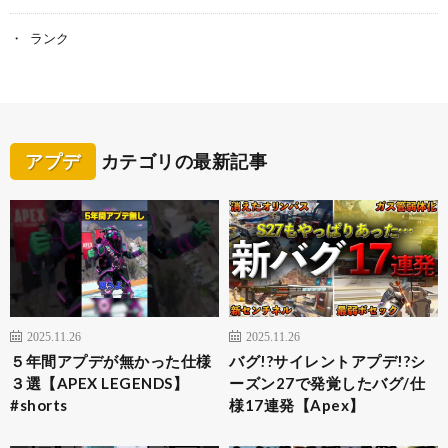
ランク
アプデ
カテゴリの最新記事
2025.11.26
2025.11.26
５年間アプデが無かった仕様
バグ!?サイレントアプデ!?シ
３選【APEX LEGENDS】
ーズン27で発覚したバグ/仕
#shorts
様17連発【Apex】