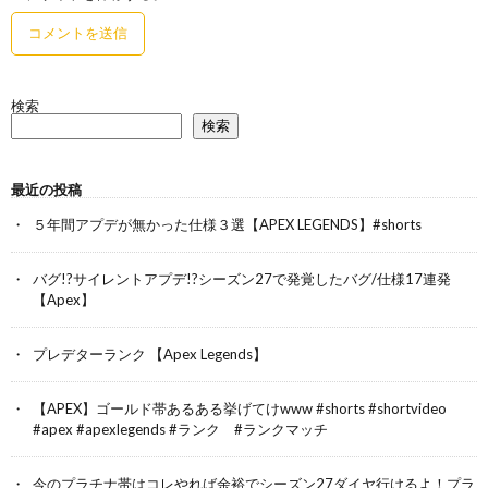
検索
検索
最近の投稿
５年間アプデが無かった仕様３選【APEX LEGENDS】#shorts
バグ!?サイレントアプデ!?シーズン27で発覚したバグ/仕様17連発
【Apex】
プレデターランク 【Apex Legends】
【APEX】ゴールド帯あるある挙げてけwww #shorts #shortvideo
#apex #apexlegends #ランク #ランクマッチ
今のプラチナ帯はコレやれば余裕でシーズン27ダイヤ行けるよ！プラ