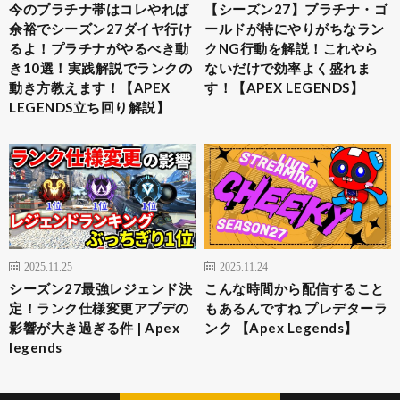
今のプラチナ帯はコレやれば
【シーズン27】プラチナ・ゴ
余裕でシーズン27ダイヤ行け
ールドが特にやりがちなラン
るよ！プラチナがやるべき動
クNG行動を解説！これやら
き10選！実践解説でランクの
ないだけで効率よく盛れま
動き方教えます！【APEX
す！【APEX LEGENDS】
LEGENDS立ち回り解説】
2025.11.25
2025.11.24
シーズン27最強レジェンド決
こんな時間から配信すること
定！ランク仕様変更アプデの
もあるんですね プレデターラ
影響が大き過ぎる件 | Apex
ンク 【Apex Legends】
legends