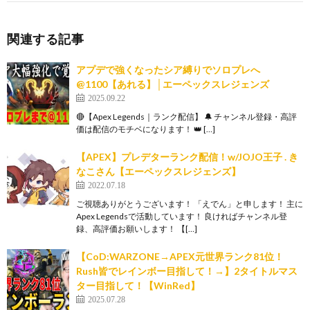
関連する記事
アプデで強くなったシア縛りでソロプレへ
@1100【あれる】│エーペックスレジェンズ
2025.09.22
🔴【Apex Legends｜ランク配信】 🔔 チャンネル登録・高評
価は配信のモチベになります！ 👑 […]
【APEX】プレデターランク配信！w/JOJO王子 . き
なこさん【エーペックスレジェンズ】
2022.07.18
ご視聴ありがとうございます！ 「えでん」と申します！ 主に
Apex Legendsで活動しています！ 良ければチャンネル登
録、高評価お願いします！ 【[…]
【CoD:WARZONE→APEX元世界ランク81位！
Rush皆でレインボー目指して！→】2タイトルマス
ター目指して！【WinRed】
2025.07.28