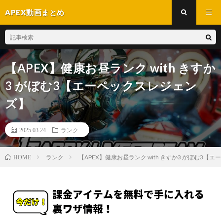
APEX動画まとめ
【APEX】健康お昼ランク with きすか
3 がぼむ3【エーペックスレジェン
ズ】
2025.03.24
ランク
ランク
【APEX】健康お昼ランク with きすか3 がぼむ3
HOME