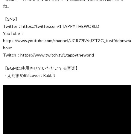
ね。
【SNS】
Twitter：https://twitter.com/1TAPPYTHEWORLD
YouTube：
https://www.youtube.com/channel/UCR77BYqfZTZG_tusffddpnw/a
bout
Twitch：https://www.twitch.tv/1tappytheworld
【BGMに使用させていただいてる音楽】
・えだまめ88 Love it Rabbit