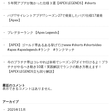
５年間アプデが無かった仕様３選【APEX LEGENDS】#shorts
バグ!?サイレントアプデ!?シーズン27で発覚したバグ/仕様17連発
【Apex】
プレデターランク 【Apex Legends】
【APEX】ゴールド帯あるある挙げてけwww #shorts #shortvideo
#apex #apexlegends #ランク #ランクマッチ
今のプラチナ帯はコレやれば余裕でシーズン27ダイヤ行けるよ！プラ
チナがやるべき動き10選！実践解説でランクの動き方教えます！
【APEX LEGENDS立ち回り解説】
最近のコメント
表示できるコメントはありません。
アーカイブ
2025年11月