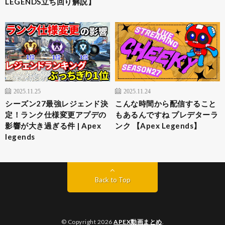
LEGENDS立ち回り解説】
2025.11.25
2025.11.24
シーズン27最強レジェンド決
こんな時間から配信すること
定！ランク仕様変更アプデの
もあるんですね プレデターラ
影響が大き過ぎる件 | Apex
ンク 【Apex Legends】
legends
Back to Top
© Copyright 2026
APEX動画まとめ
.