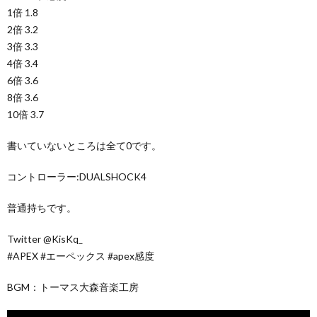
1倍 1.8
2倍 3.2
3倍 3.3
4倍 3.4
6倍 3.6
8倍 3.6
10倍 3.7
書いていないところは全て0です。
コントローラー:DUALSHOCK4
普通持ちです。
Twitter @KisKq_
#APEX #エーペックス #apex感度
BGM：トーマス大森音楽工房