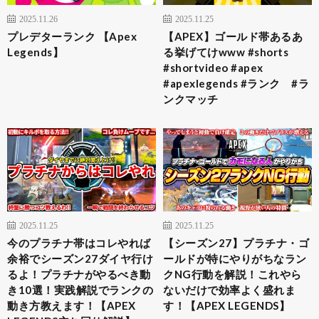
2025.11.26
2025.11.25
プレデターランク 【Apex
【APEX】ゴールド帯あるあ
Legends】
る挙げてけwww #shorts
#shortvideo #apex
#apexlegends #ランク #ラ
ンクマッチ
2025.11.25
2025.11.25
今のプラチナ帯はコレやれば
【シーズン27】プラチナ・ゴ
余裕でシーズン27ダイヤ行け
ールドが特にやりがちなラン
るよ！プラチナがやるべき動
クNG行動を解説！これやら
き10選！実践解説でランクの
ないだけで効率よく盛れま
動き方教えます！【APEX
す！【APEX LEGENDS】