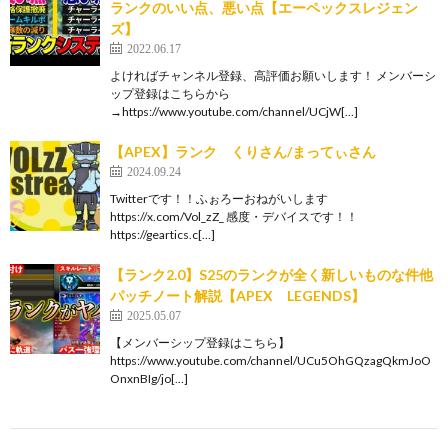
ランクのいい点、悪い点【エーペックスレジェン
ズ】
2022.06.17
よければチャンネル登録、高評価お願いします！ メンバーシ
ップ登録はこちらから
→https://www.youtube.com/channel/UCjW[…]
【APEX】ランク くりさん/まってぃさん
2024.09.24
Twitterです！！ふぉろーおねがいします
https://x.com/Vol_zZ_ 感度・デバイスです！！
https://geartics.c[…]
【ランク2.0】S25のランクが全く新しいものな件他
パッチノート解説【APEX LEGENDS】
2025.05.07
【メンバーシップ登録はこちら】
https://www.youtube.com/channel/UCu5OhGQzagQkmJoO
OnxnBIg/jo[…]