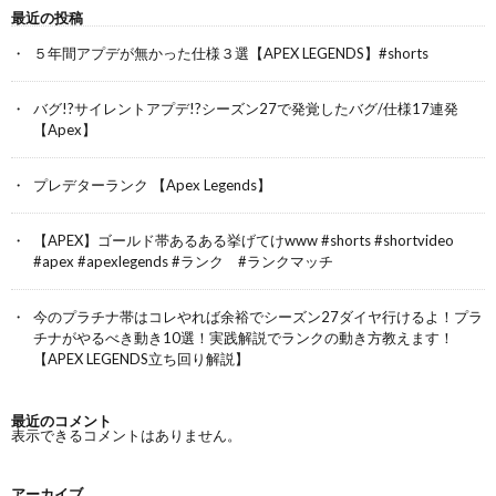
最近の投稿
５年間アプデが無かった仕様３選【APEX LEGENDS】#shorts
バグ!?サイレントアプデ!?シーズン27で発覚したバグ/仕様17連発
【Apex】
プレデターランク 【Apex Legends】
【APEX】ゴールド帯あるある挙げてけwww #shorts #shortvideo
#apex #apexlegends #ランク #ランクマッチ
今のプラチナ帯はコレやれば余裕でシーズン27ダイヤ行けるよ！プラ
チナがやるべき動き10選！実践解説でランクの動き方教えます！
【APEX LEGENDS立ち回り解説】
最近のコメント
表示できるコメントはありません。
アーカイブ