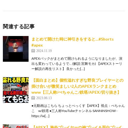
関連する記事
まとめて開けた時に神引きをすると…#Shorts
#apex
2024.11.19
APEXパックがまとめて開けられるようになりましたが、演
出も変わっているようで… (解説:宮舞モカ) 【APEXストーリ
ー解説の再生リスト】 良かった[…]
【面白まとめ】個性溢れすぎな野良プレイヤーとの
掛け合いが微笑ましい2人のAPEXランクまとめ
www【三人称/ぺちゃんこ/鉄塔/APEX/切り抜き】
2023.06.13
●元動画はこちら ちょっとぺっくす【APEX】視点：ぺちゃん
こ w/鉄塔 ●三人称YouTubeチャンネル SANNINSHOW -
https://w[…]
【APEX】海外プレイヤーの神プレイ＆面白プレイ