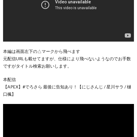
本編は画面左下の△マークから飛べます
元配信URLも載せてますが、仕様により飛べないようなのでお手数
ですがタイトル検索お願いします。
本配信
【APEX】#でろさら 最後に告知あり！【にじさんじ / 星川サラ / 樋
口楓】