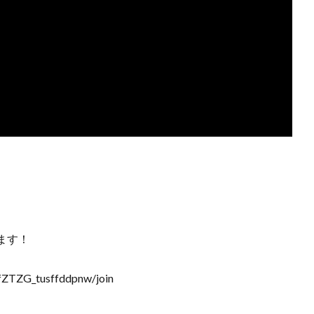
ます！
fZTZG_tusffddpnw/join