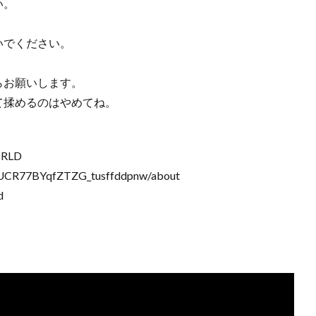
い。
いでください。
らお願いします。
て揉めるのはやめてね。
ORLD
/UCR77BYqfZTZG_tusffddpnw/about
d