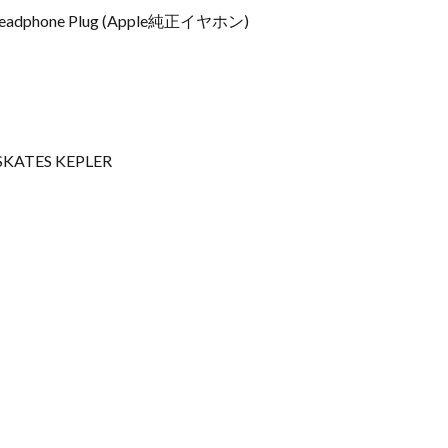
eadphone Plug (Apple純正イヤホン)
ATES KEPLER