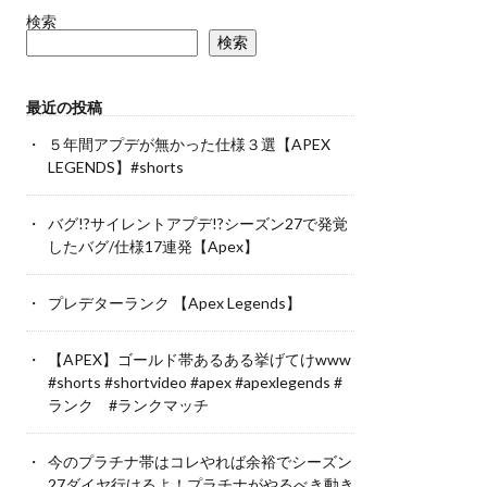
検索
検索
最近の投稿
５年間アプデが無かった仕様３選【APEX
LEGENDS】#shorts
バグ!?サイレントアプデ!?シーズン27で発覚
したバグ/仕様17連発【Apex】
プレデターランク 【Apex Legends】
【APEX】ゴールド帯あるある挙げてけwww
#shorts #shortvideo #apex #apexlegends #
ランク #ランクマッチ
今のプラチナ帯はコレやれば余裕でシーズン
27ダイヤ行けるよ！プラチナがやるべき動き