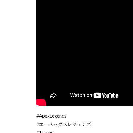
#ApexLegends
#エーペックスレジェンズ
#1tappy