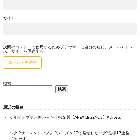
サイト
次回のコメントで使用するためブラウザーに自分の名前、メールアドレ
ス、サイトを保存する。
検索
検索
最近の投稿
５年間アプデが無かった仕様３選【APEX LEGENDS】#shorts
バグ!?サイレントアプデ!?シーズン27で発覚したバグ/仕様17連発
【Apex】