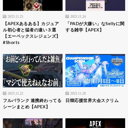
2025.11.25
2025.11.24
【APEXあるある】カジュア
「PADが大嫌い」なSellyに関
ル初心者と猛者の違い３選
する雑学【APEX】
【エーペックスレジェンズ】
#Shorts
2025.11.22
2025.11.20
フルパランク 連携終わってる
日韓応援世界大会スクリム
シーンまとめ【APEX】