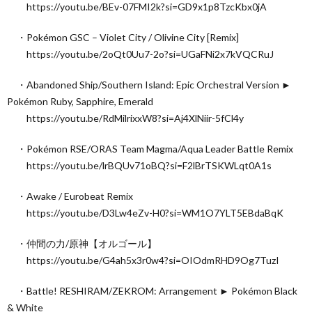
https://youtu.be/BEv-07FMI2k?si=GD9x1p8TzcKbx0jA
・Pokémon GSC – Violet City / Olivine City [Remix]
https://youtu.be/2oQt0Uu7-2o?si=UGaFNi2x7kVQCRuJ
・Abandoned Ship/Southern Island: Epic Orchestral Version ►
Pokémon Ruby, Sapphire, Emerald
https://youtu.be/RdMilrixxW8?si=Aj4XlNiir-5fCl4y
・Pokémon RSE/ORAS Team Magma/Aqua Leader Battle Remix
https://youtu.be/lrBQUv71oBQ?si=F2lBrTSKWLqt0A1s
・Awake / Eurobeat Remix
https://youtu.be/D3Lw4eZv-H0?si=WM1O7YLT5EBdaBqK
・仲間の力/原神【オルゴール】
https://youtu.be/G4ah5x3r0w4?si=OIOdmRHD9Og7TuzI
・Battle! RESHIRAM/ZEKROM: Arrangement ► Pokémon Black
& White