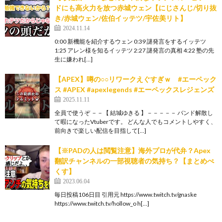
ドにも高火力を放つ赤城ウェン【にじさんじ/切り抜
き/赤城ウェン/佐伯イッテツ/宇佐美リト】
2024.11.14
0:00 新機能を紹介するウェン 0:39 謎発言をするイッテツ
1:25 アレン様を知るイッテツ 2:27 謎発言の真相 4:22 塾の先
生に嫌われ[…]
【APEX】噂の○○リワークえぐすぎｗ #エーペック
ス #APEX #apexlegends #エーペックスレジェンズ
2025.11.11
全員で使うぞ －－【 結城ゆきる 】－－－－－ バンド解散し
て暇になったVtuberです。 どんな人でもコメントしやすく、
前向きで楽しい配信を目指して[…]
【※PADの人は閲覧注意】海外プロが代弁？Apex
翻訳チャンネルの一部視聴者の気持ち？【まとめぺ
くす】
2023.06.04
毎日投稿106日目 引用元 https://www.twitch.tv/gnaske
https://www.twitch.tv/hollow_o h[…]