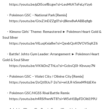
https://youtu.be/pDl5cefBcgw?si=LeoMtATxFeLyYzy6
・Pokémon GSC – National Park [Remix]
https://youtu.be/GtxZJnDZZg0?si=j8knx8vAABBqfigb
・Kimono Girls’ Theme: Remastered ► Pokémon Heart Gold &
Soul Silver
https://youtu.be/ViLuqKxia8w?si=QexbQoK0VOVSqKZ6
・Battle! Johto Gym Leader: Arrangement ► Pokémon Heart
Gold & Soul Silver
https://youtu.be/VKIkDnZThLo?si=GcbsQ0I-Kbvuxy7N
・Pokémon GSC – Violet City / Olivine City [Remix]
https://youtu.be/2oQt0Uu7-2o?si=wULR-kSmxM9dzEKe
・Pokémon GSC/HGSS Rival Battle Remix
https://youtu.be/n4RSi9wnNT8?si=W5vH1BpFDOl6199U