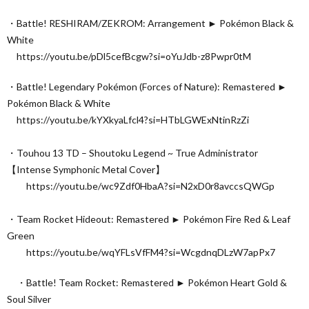
・Battle! RESHIRAM/ZEKROM: Arrangement ► Pokémon Black &
White
https://youtu.be/pDl5cefBcgw?si=oYuJdb-z8Pwpr0tM
・Battle! Legendary Pokémon (Forces of Nature): Remastered ►
Pokémon Black & White
https://youtu.be/kYXkyaLfcl4?si=HTbLGWExNtinRzZi
・Touhou 13 TD – Shoutoku Legend ~ True Administrator
【Intense Symphonic Metal Cover】
https://youtu.be/wc9Zdf0HbaA?si=N2xD0r8avccsQWGp
・Team Rocket Hideout: Remastered ► Pokémon Fire Red & Leaf
Green
https://youtu.be/wqYFLsVfFM4?si=WcgdnqDLzW7apPx7
・Battle! Team Rocket: Remastered ► Pokémon Heart Gold &
Soul Silver