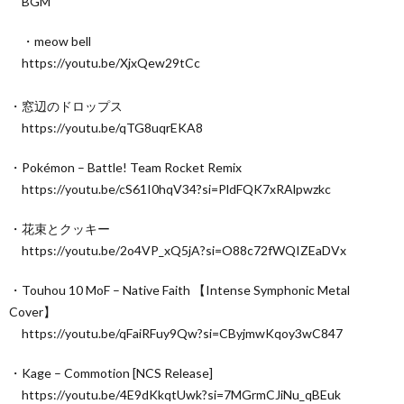
BGM
・meow bell
https://youtu.be/XjxQew29tCc
・窓辺のドロップス
https://youtu.be/qTG8uqrEKA8
・Pokémon – Battle! Team Rocket Remix
https://youtu.be/cS61I0hqV34?si=PldFQK7xRAlpwzkc
・花束とクッキー
https://youtu.be/2o4VP_xQ5jA?si=O88c72fWQIZEaDVx
・Touhou 10 MoF – Native Faith 【Intense Symphonic Metal
Cover】
https://youtu.be/qFaiRFuy9Qw?si=CByjmwKqoy3wC847
・Kage – Commotion [NCS Release]
https://youtu.be/4E9dKkqtUwk?si=7MGrmCJiNu_qBEuk