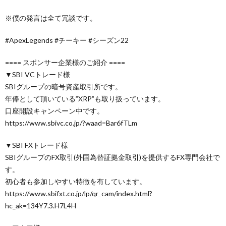
※僕の発言は全て冗談です。
#ApexLegends #チーキー #シーズン22
==== スポンサー企業様のご紹介 ====
▼SBI VCトレード様
SBIグループの暗号資産取引所です。
年俸として頂いている”XRP”も取り扱っています。
口座開設キャンペーン中です。
https://www.sbivc.co.jp/?waad=Bar6fTLm
▼SBI FXトレード様
SBIグループのFX取引(外国為替証拠金取引)を提供するFX専門会社で
す。
初心者も参加しやすい特徴を有しています。
https://www.sbifxt.co.jp/lp/qr_cam/index.html?
hc_ak=134Y7.3.H7L4H