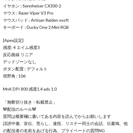
イヤホン : Sennheiser CX300-2
マウス : Razer Viper V3 Pro
マウスパッド : Artisan Raiden xsoft
キーボード : Ducky One 2 Mini RGB
[Apex設定]
感度: 4 エイム感度3
反応曲線 リニア
デッドゾーンなし
ボタン配置 : デフォルト
視野角 : 106
MnK DPI 800 感度1.4 ads 1.0
「無断切り抜き・転載禁止」
🐼配信のルール🐼
質問は概要欄に書いてある内容を読んでからお願いします
誹謗中傷、宣伝、荒らし、連投、リスナー同士の会話、伝書鳩、他
の配信者の名前をあげる行為、プライベートの質問NG