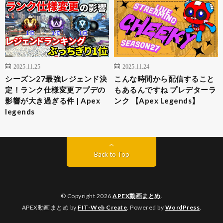
2025.11.25
2025.11.24
シーズン27最強レジェンド決
こんな時間から配信すること
定！ランク仕様変更アプデの
もあるんですね プレデターラ
影響が大き過ぎる件 | Apex
ンク 【Apex Legends】
legends
Back to Top
© Copyright 2026
APEX動画まとめ
.
APEX動画まとめ by
FIT-Web Create
. Powered by
WordPress
.