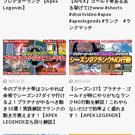
プレデターランク 【Apex
【APEX】ゴールド帯あるあ
Legends】
る挙げてけwww #shorts
#shortvideo #apex
#apexlegends #ランク #ラ
ンクマッチ
2025.11.25
2025.11.25
今のプラチナ帯はコレやれば
【シーズン27】プラチナ・ゴ
余裕でシーズン27ダイヤ行け
ールドが特にやりがちなラン
るよ！プラチナがやるべき動
クNG行動を解説！これやら
き10選！実践解説でランクの
ないだけで効率よく盛れま
動き方教えます！【APEX
す！【APEX LEGENDS】
LEGENDS立ち回り解説】