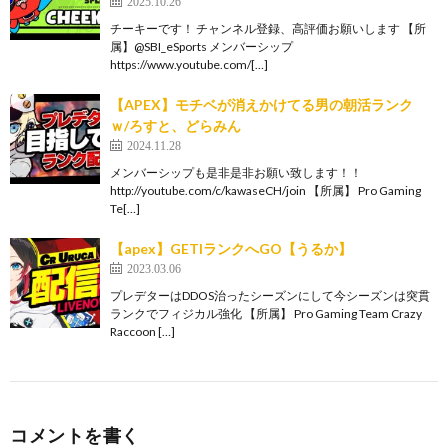
2025.10.26
チーキーです！ チャンネル登録、高評価お願いします 【所
属】@SBI_eSports メンバーシップ
https://www.youtube.com/[…]
【APEX】モチベが消えかけてる男の朝活ランク
ｗ/ろすと、どらみん
2024.11.28
メンバーシップも是非是非お願い致します！！
http://youtube.com/c/kawaseCH/join 【所属】 Pro Gaming
Te[…]
【apex】GETIランクへGO【うるか】
2023.03.06
プレデターはDDOS治ったシーズンにして今シーズンは突貫
ランクでフィジカル強化 【所属】 Pro Gaming Team Crazy
Raccoon […]
コメントを書く