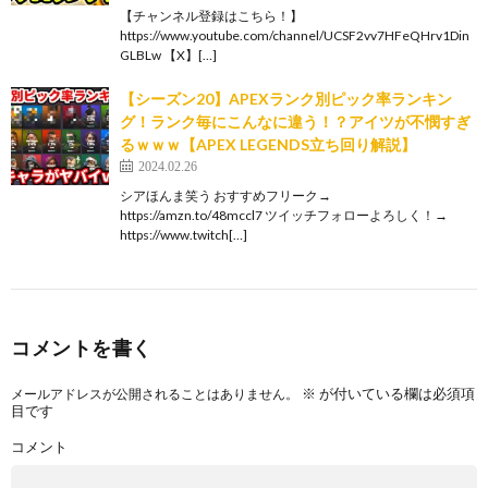
【チャンネル登録はこちら！】
https://www.youtube.com/channel/UCSF2vv7HFeQHrv1Din
GLBLw 【X】[…]
【シーズン20】APEXランク別ピック率ランキン
グ！ランク毎にこんなに違う！？アイツが不憫すぎ
るｗｗｗ【APEX LEGENDS立ち回り解説】
2024.02.26
シアほんま笑う おすすめフリーク→
https://amzn.to/48mccl7 ツイッチフォローよろしく！→
https://www.twitch[…]
コメントを書く
※
が付いている欄は必須項
メールアドレスが公開されることはありません。
目です
コメント