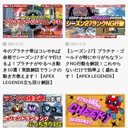
2025.11.25
2025.11.25
今のプラチナ帯はコレやれば
【シーズン27】プラチナ・ゴ
余裕でシーズン27ダイヤ行け
ールドが特にやりがちなラン
るよ！プラチナがやるべき動
クNG行動を解説！これやら
き10選！実践解説でランクの
ないだけで効率よく盛れま
動き方教えます！【APEX
す！【APEX LEGENDS】
LEGENDS立ち回り解説】