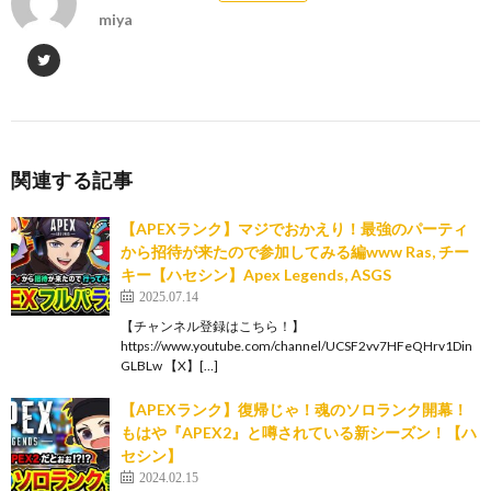
miya
関連する記事
【APEXランク】マジでおかえり！最強のパーティ
から招待が来たので参加してみる編www Ras, チー
キー【ハセシン】Apex Legends, ASGS
2025.07.14
【チャンネル登録はこちら！】
https://www.youtube.com/channel/UCSF2vv7HFeQHrv1Din
GLBLw 【X】[…]
【APEXランク】復帰じゃ！魂のソロランク開幕！
もはや『APEX2』と噂されている新シーズン！【ハ
セシン】
2024.02.15