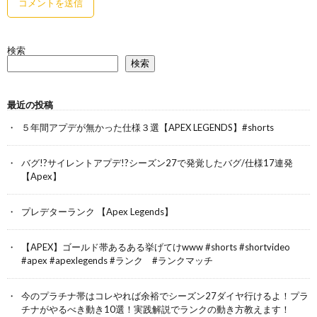
検索
検索
最近の投稿
５年間アプデが無かった仕様３選【APEX LEGENDS】#shorts
バグ!?サイレントアプデ!?シーズン27で発覚したバグ/仕様17連発
【Apex】
プレデターランク 【Apex Legends】
【APEX】ゴールド帯あるある挙げてけwww #shorts #shortvideo
#apex #apexlegends #ランク #ランクマッチ
今のプラチナ帯はコレやれば余裕でシーズン27ダイヤ行けるよ！プラ
チナがやるべき動き10選！実践解説でランクの動き方教えます！