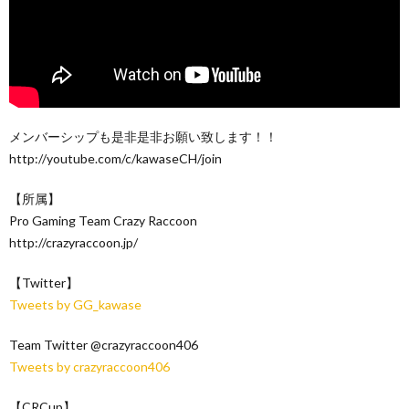
メンバーシップも是非是非お願い致します！！
http://youtube.com/c/kawaseCH/join
【所属】
Pro Gaming Team Crazy Raccoon
http://crazyraccoon.jp/​
【Twitter】
Tweets by GG_kawase
Team Twitter @crazyraccoon406
Tweets by crazyraccoon406
【CRCup】