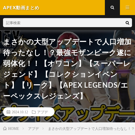
APEX動画まとめ
まさかの大型アップデートで人口増加
待ったなし！？最強モザンビーク遂に
弱体化！！【オワコン】【スーパーレ
ジェンド】【コレクションイベン
ト】【リーク】【APEX LEGENDS/エ
ーペックスレジェンズ】
2024.10.12
アプデ
アプデ
まさかの大型アップデートで人口増加待ったなし！？最
HOME