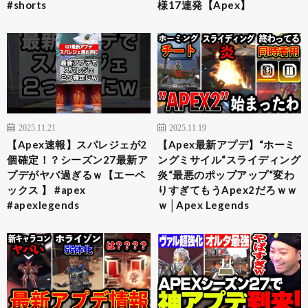
#shorts
様17連発【Apex】
2025.11.21
2025.11.19
【Apex速報】スパレジェが2
【Apex最新アプデ】“ホーミ
個確定！？シーズン27最新ア
ングミサイル“スライディング
プデがヤバ過ぎるｗ【エーペ
炎“最悪のポップアップ“変わ
ックス 】 #apex
りすぎてもうApex2だろｗｗ
#apexlegends
ｗ│Apex Legends