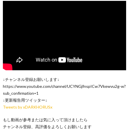
↓チャンネル登録お願いします↓
https://www.youtube.com/channel/UCYNGjfnspICw7Vkewvu2g-w?
sub_confirmation=1
↓更新報告用ツイッター↓
Tweets by xDARKHORUSx
もし動画が参考または気に入って頂けましたら
チャンネル登録、高評価をよろしくお願いします