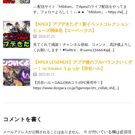
↓↓ 配信サイト『Mildom』でApexのライブ配信をやってま
す。フォローよろしく！ ↓↓ ►►『Mildom』 – https://w[…]
【APEX】アプデきたぞ！新イベントコレクション
ヒューズ弱体化【エーペックス】
2024.07.25
見てくれて感謝！ チャンネル登録、コメント、高評価よろし
くお願いします！ ◾️Twittre：＠samu13666 #ap[…]
【APEX LEGENDS】アプデ後のフルパランクいくぞ
～！ w/ kinako うぉっか【渋谷ハル】
2023.01.11
【渋谷ハル × GALLERIAコラボPC発売中！】
https://www.dospara.co.jp/5gamepc/cts_collab_shi[…]
コメントを書く
※
が付いている欄は必須項
メールアドレスが公開されることはありません。