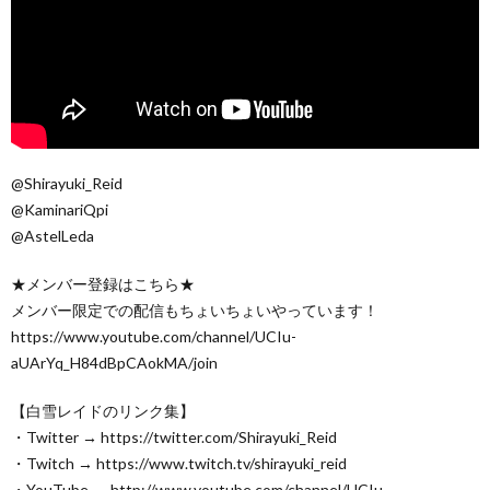
@Shirayuki_Reid
@KaminariQpi
@AstelLeda
★メンバー登録はこちら★
メンバー限定での配信もちょいちょいやっています！
https://www.youtube.com/channel/UCIu-
aUArYq_H84dBpCAokMA/join
【白雪レイドのリンク集】
・Twitter → https://twitter.com/Shirayuki_Reid
・Twitch → https://www.twitch.tv/shirayuki_reid
・YouTube → http://www.youtube.com/channel/UCIu-