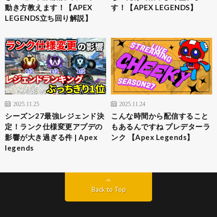
動き方教えます！【APEX
す！【APEX LEGENDS】
LEGENDS立ち回り解説】
2025.11.25
2025.11.24
シーズン27最強レジェンド決
こんな時間から配信すること
定！ランク仕様変更アプデの
もあるんですね プレデターラ
影響が大き過ぎる件 | Apex
ンク 【Apex Legends】
legends
Back to Top