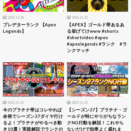
2025.11.26
2025.11.25
プレデターランク 【Apex
【APEX】ゴールド帯あるあ
Legends】
る挙げてけwww #shorts
#shortvideo #apex
#apexlegends #ランク #ラ
ンクマッチ
2025.11.25
2025.11.25
今のプラチナ帯はコレやれば
【シーズン27】プラチナ・ゴ
余裕でシーズン27ダイヤ行け
ールドが特にやりがちなラン
るよ！プラチナがやるべき動
クNG行動を解説！これやら
き10選！実践解説でランクの
ないだけで効率よく盛れま