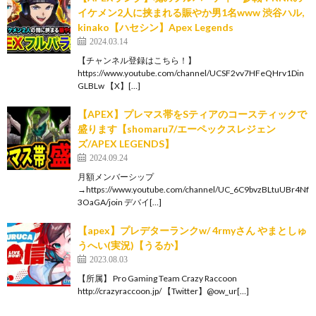
イケメン2人に挟まれる賑やか男1名www 渋谷ハル,
kinako【ハセシン】Apex Legends
2024.03.14
【チャンネル登録はこちら！】
https://www.youtube.com/channel/UCSF2vv7HFeQHrv1Din
GLBLw 【X】[…]
【APEX】プレマス帯をSティアのコースティックで
盛ります【shomaru7/エーペックスレジェン
ズ/APEX LEGENDS】
2024.09.24
月額メンバーシップ
→https://www.youtube.com/channel/UC_6C9bvzBLtuUBr4Nf
3OaGA/join デバイ[…]
【apex】プレデターランクw/ 4rmyさん やまとしゅ
うへい(実況)【うるか】
2023.08.03
【所属】 Pro Gaming Team Crazy Raccoon
http://crazyraccoon.jp/​ 【Twitter】@ow_ur[…]