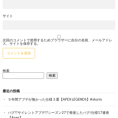
サイト
次回のコメントで使用するためブラウザーに自分の名前、メールアドレ
ス、サイトを保存する。
検索
検索
最近の投稿
５年間アプデが無かった仕様３選【APEX LEGENDS】#shorts
バグ!?サイレントアプデ!?シーズン27で発覚したバグ/仕様17連発
【Apex】