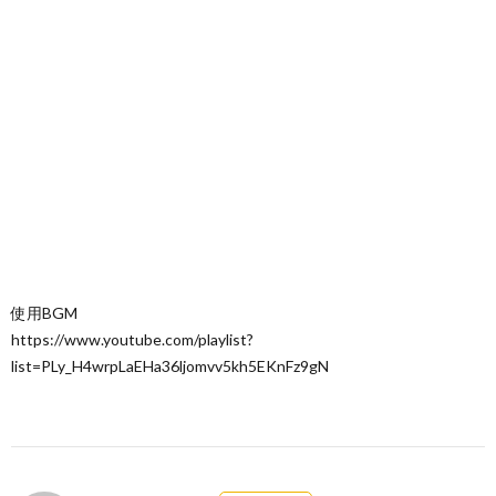
使用BGM
https://www.youtube.com/playlist?
list=PLy_H4wrpLaEHa36ljomvv5kh5EKnFz9gN