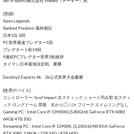
SBI e-Sports株式会社 cheeky（チーキー）宛
(実績)
Apex Legends
Ranked Predator 最終順位
日本1位 6回
PC世界最速プレデター5回
プレデター１桁14回
9連続PCプレデター世界1桁維持
タイマン日本最強決定戦 優勝
Destiny2 Esports 4k、2k公式世界大会優勝
[使用デバイス]
コントローラー: Scuf Impact 左スティック ショート凹み型 右スティ
ック ロングドーム 背面 右から◯△□× フリーク エイムリングなし
Gaming PC : Intel Core i9-13900KF,(5.80GHz) GeForce RTX 4080
64GB 4TB SSD
Streaming PC : Intel Core i9-12900K, (5,20GHz) NVIDIA GeForce
RTX 3080, 128GB / 2TB SSD / 8TB HDD