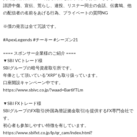
誹謗中傷、宣伝、荒らし、連投、リスナー同士の会話、伝書鳩、他
の配信者の名前をあげる行為、プライベートの質問NG
※僕の発言は全て冗談です。
#ApexLegends #チーキー #シーズン21
==== スポンサー企業様のご紹介 ====
▼SBI VCトレード様
SBIグループの暗号資産取引所です。
年俸として頂いている”XRP”も取り扱っています。
口座開設キャンペーン中です。
https://www.sbivc.co.jp/?waad=Bar6fTLm
▼SBI FXトレード様
SBIグループのFX取引(外国為替証拠金取引)を提供するFX専門会社で
す。
初心者も参加しやすい特徴を有しています。
https://www.sbifxt.co.jp/lp/qr_cam/index.html?