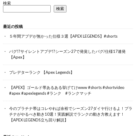
検索
検索
最近の投稿
５年間アプデが無かった仕様３選【APEX LEGENDS】#shorts
バグ!?サイレントアプデ!?シーズン27で発覚したバグ/仕様17連発
【Apex】
プレデターランク 【Apex Legends】
【APEX】ゴールド帯あるある挙げてけwww #shorts #shortvideo
#apex #apexlegends #ランク #ランクマッチ
今のプラチナ帯はコレやれば余裕でシーズン27ダイヤ行けるよ！プラ
チナがやるべき動き10選！実践解説でランクの動き方教えます！
【APEX LEGENDS立ち回り解説】