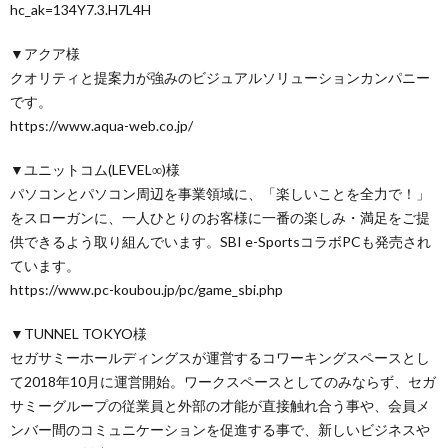
hc_ak=134Y7.3.H7L4H
▼アクア様
クオリティと提案力が強みのビジュアルソリューションカンパニー
です。
https://www.aqua-web.co.jp/
▼ユニットコム(LEVEL∞)様
パソコンとパソコン周辺を事業領域に、「楽しいことを全力で！」
をスローガンに、一人ひとりのお客様に一番の楽しみ・満足をご提
供できるよう取り組んでいます。SBI e-SportsコラボPCも発売され
ています。
https://www.pc-koubou.jp/pc/game_sbi.php
▼TUNNEL TOKYO様
セガサミーホールディングスが運営するコワーキングスペースとし
て2018年10月に運営開始。ワークスペースとしてのみならず、セガ
サミーグループの従業員と外部の才能が直接触れ合う事や、会員メ
ンバー間のコミュニケーションを促進する事で、新しいビジネスや