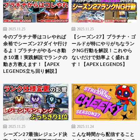
2025.11.25
2025.11.25
今のプラチナ帯はコレやれば
【シーズン27】プラチナ・ゴ
余裕でシーズン27ダイヤ行け
ールドが特にやりがちなラン
るよ！プラチナがやるべき動
クNG行動を解説！これやら
き10選！実践解説でランクの
ないだけで効率よく盛れま
動き方教えます！【APEX
す！【APEX LEGENDS】
LEGENDS立ち回り解説】
2025.11.25
2025.11.24
シーズン27最強レジェンド決
こんな時間から配信すること