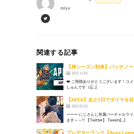
miya
関連する記事
【神シーズン到来】パッチノート全
2025.11.05
👑 ご視聴ありがとうございます！コメ
しゅんです（L[…]
【APEX】あと5日でダイヤを
2022.02.03
ーーー にじさんじ所属バーチャルライ
ます～～!! 【Twitter】 Tweets[…]
プレデターランク【Apex Lege