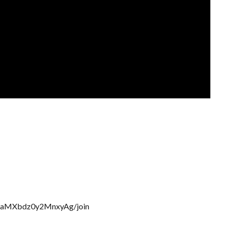
b6aMXbdz0y2MnxyAg/join