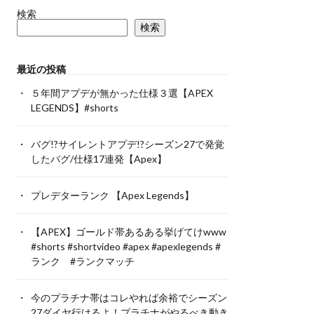
検索
検索
最近の投稿
５年間アプデが無かった仕様３選【APEX
LEGENDS】#shorts
バグ!?サイレントアプデ!?シーズン27で発覚
したバグ/仕様17連発【Apex】
プレデターランク 【Apex Legends】
【APEX】ゴールド帯あるある挙げてけwww
#shorts #shortvideo #apex #apexlegends #
ランク #ランクマッチ
今のプラチナ帯はコレやれば余裕でシーズン
27ダイヤ行けるよ！プラチナがやるべき動き