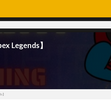
 Legends】
ds】