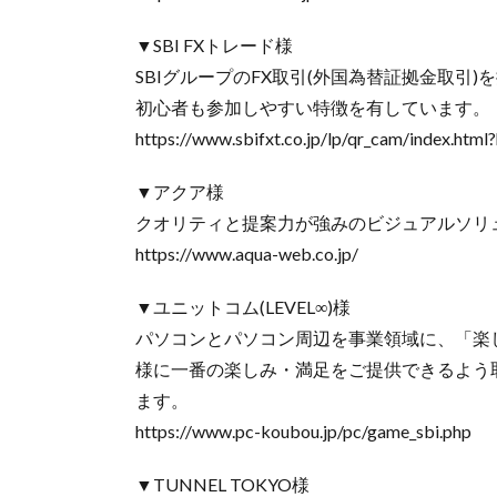
▼SBI FXトレード様
SBIグループのFX取引(外国為替証拠金取引)
初心者も参加しやすい特徴を有しています。
https://www.sbifxt.co.jp/lp/qr_cam/index.ht
▼アクア様
クオリティと提案力が強みのビジュアルソリ
https://www.aqua-web.co.jp/
▼ユニットコム(LEVEL∞)様
パソコンとパソコン周辺を事業領域に、「楽
様に一番の楽しみ・満足をご提供できるよう取り組
ます。
https://www.pc-koubou.jp/pc/game_sbi.php
▼TUNNEL TOKYO様