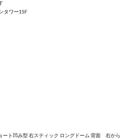
す
デンタワー15F
ック ショート凹み型 右スティック ロングドーム 背面 右から