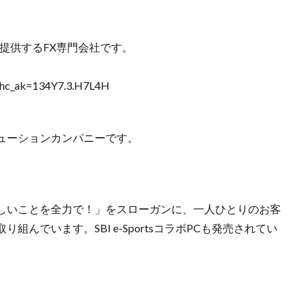
を提供するFX専門会社です。
ml?hc_ak=134Y7.3.H7L4H
ューションカンパニーです。
しいことを全力で！」をスローガンに、一人ひとりのお客
んでいます。SBI e-SportsコラボPCも発売されてい