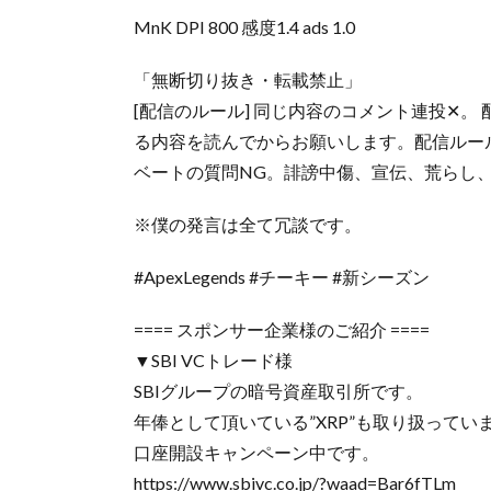
MnK DPI 800 感度1.4 ads 1.0
「無断切り抜き・転載禁止」
[配信のルール] 同じ内容のコメント連投✕
る内容を読んでからお願いします。配信ルー
ベートの質問NG。誹謗中傷、宣伝、荒らし
※僕の発言は全て冗談です。
#ApexLegends #チーキー #新シーズン
==== スポンサー企業様のご紹介 ====
▼SBI VCトレード様
SBIグループの暗号資産取引所です。
年俸として頂いている”XRP”も取り扱ってい
口座開設キャンペーン中です。
https://www.sbivc.co.jp/?waad=Bar6fTLm