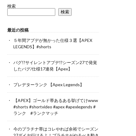
検索
検索
最近の投稿
５年間アプデが無かった仕様３選【APEX
LEGENDS】#shorts
バグ!?サイレントアプデ!?シーズン27で発覚
したバグ/仕様17連発【Apex】
プレデターランク 【Apex Legends】
【APEX】ゴールド帯あるある挙げてけwww
#shorts #shortvideo #apex #apexlegends #
ランク #ランクマッチ
今のプラチナ帯はコレやれば余裕でシーズン
27ダイヤ行けるよ！プラチナがやるべき動き