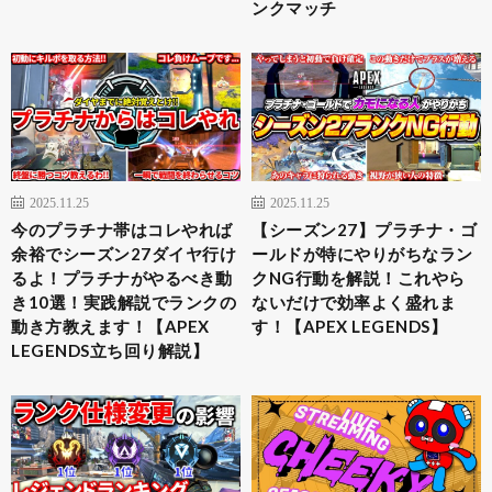
ンクマッチ
2025.11.25
2025.11.25
今のプラチナ帯はコレやれば
【シーズン27】プラチナ・ゴ
余裕でシーズン27ダイヤ行け
ールドが特にやりがちなラン
るよ！プラチナがやるべき動
クNG行動を解説！これやら
き10選！実践解説でランクの
ないだけで効率よく盛れま
動き方教えます！【APEX
す！【APEX LEGENDS】
LEGENDS立ち回り解説】