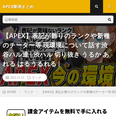
APEX動画まとめ
【APEX】表記が飾りのランクや新種
のチーター等 現環境について話す渋
谷ハル達 | 渋ハル 切り抜き うるか あ
れる はるうるれる |
2023.11.15
ランク
ランク
【APEX】表記が飾りのランクや新種のチーター等 現環境
HOME