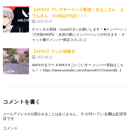
【APEX】プレデターランク配信！きなこさん え
でんさん 616位はやばい！！
2022.05.07
チャンネル登録・Goodボタンお願いします！ ■メンバーシッ
プ(月額490円) ・名前の横にメンバーバッジが付きます ・チ
ャット欄でメンバー限定スタン[…]
【APEX】ランク頑張る
2025.06.22
APEXやるでー ＃APEX＃ごいごいすー メンバー登録はこち
ら！！ https://www.youtube.com/channel/UCYzwmnB[…]
コメントを書く
※
が付いている欄は必須項
メールアドレスが公開されることはありません。
目です
コメント