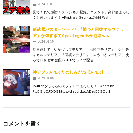
2024.03.07
見てくれて感謝！ チャンネル登録、コメント、高評価よろし
くお願いします！ ◾️Twittre：＠samu13666 #ap[…]
新武器バスターソードと『撃つと回復するマテリ
ア』が強すぎてApex Legendsが崩壊ｗｗ
2024.01.10
動画通して「いかづちマテリア」「召喚マテリア」「クリテ
ィカルマテリア」「回復マテリア」「みやぶるマテリア」使
っていきます 普段Twitchでライブ配信[…]
神アプデAPEX たのしみだね【APEX】
2025.01.08
Twitterやってるのでフォローよろしく！ Tweets by
PUBG_JOJOOG https://discord.gg/pBeaB3GC[…]
コメントを書く