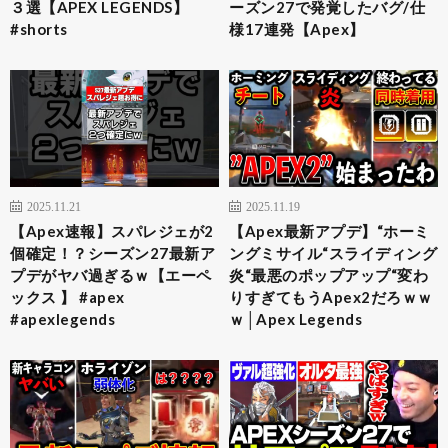
３選【APEX LEGENDS】
ーズン27で発覚したバグ/仕
#shorts
様17連発【Apex】
2025.11.21
2025.11.19
【Apex速報】スパレジェが2
【Apex最新アプデ】“ホーミ
個確定！？シーズン27最新ア
ングミサイル“スライディング
プデがヤバ過ぎるｗ【エーペ
炎“最悪のポップアップ“変わ
ックス 】 #apex
りすぎてもうApex2だろｗｗ
#apexlegends
ｗ│Apex Legends