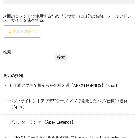
次回のコメントで使用するためブラウザーに自分の名前、メールアドレ
ス、サイトを保存する。
検索
検索
最近の投稿
５年間アプデが無かった仕様３選【APEX LEGENDS】#shorts
バグ!?サイレントアプデ!?シーズン27で発覚したバグ/仕様17連発
【Apex】
プレデターランク 【Apex Legends】
【APEX】ゴールド帯あるある挙げてけwww #shorts #shortvideo