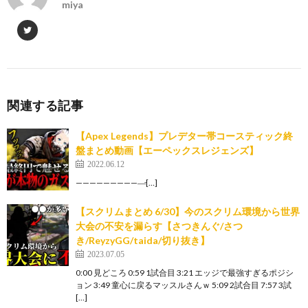
miya
関連する記事
【Apex Legends】プレデター帯コースティック終
盤まとめ動画【エーペックスレジェンズ】
2022.06.12
——————————̵[…]
【スクリムまとめ 6/30】今のスクリム環境から世界
大会の不安を漏らす【さつきんぐ/さつ
き/ReyzyGG/taida/切り抜き】
2023.07.05
0:00 見どころ 0:59 1試合目 3:21 エッジで最強すぎるポジシ
ョン 3:49 童心に戻るマッスルさんｗ 5:09 2試合目 7:57 3試
[…]