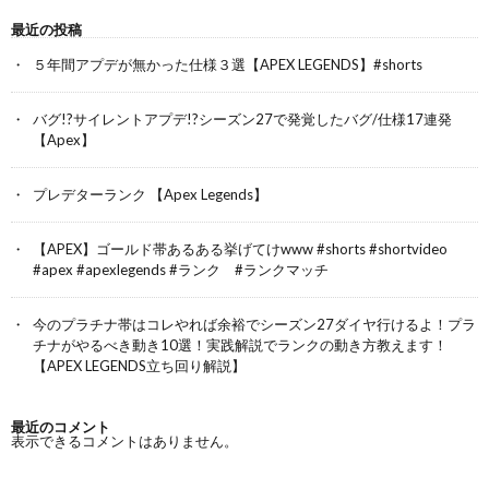
最近の投稿
５年間アプデが無かった仕様３選【APEX LEGENDS】#shorts
バグ!?サイレントアプデ!?シーズン27で発覚したバグ/仕様17連発
【Apex】
プレデターランク 【Apex Legends】
【APEX】ゴールド帯あるある挙げてけwww #shorts #shortvideo
#apex #apexlegends #ランク #ランクマッチ
今のプラチナ帯はコレやれば余裕でシーズン27ダイヤ行けるよ！プラ
チナがやるべき動き10選！実践解説でランクの動き方教えます！
【APEX LEGENDS立ち回り解説】
最近のコメント
表示できるコメントはありません。