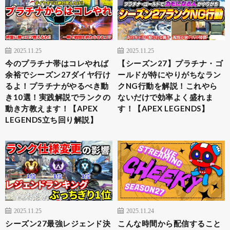
2025.11.25
2025.11.25
今のプラチナ帯はコレやれば
【シーズン27】プラチナ・ゴ
余裕でシーズン27ダイヤ行け
ールドが特にやりがちなラン
るよ！プラチナがやるべき動
クNG行動を解説！これやら
き10選！実践解説でランクの
ないだけで効率よく盛れま
動き方教えます！【APEX
す！【APEX LEGENDS】
LEGENDS立ち回り解説】
2025.11.25
2025.11.24
シーズン27最強レジェンド決
こんな時間から配信すること