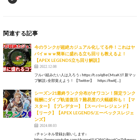
関連する記事
今のランクが超絶カジュアル化してる件！これはヤ
バイｗｗｗ簡単に盛れる立ち回りも教えるよ！
【APEX LEGENDS立ち回り解説】
2022.12.08
フルパ組みたい人は入ろう↓ https://t.co/qBeCMsaK1T 新マッ
プ解説↓全部覚えよう！ 【Twitter】 https://twit[…]
シーズン21最終ランク分布がオワコン！限定ランク
報酬にダイブ軌道復活？難易度の大幅緩和も！【マ
スター】【プレデター】【スーパーレジェンド】
【リーク】【APEX LEGENDS/エーペックスレジェ
ンズ】
2024.08.03
↓チャンネル登録お願いします↓
https://www.youtube.com/channel/UCYNGjfnspICw7Vkewvu