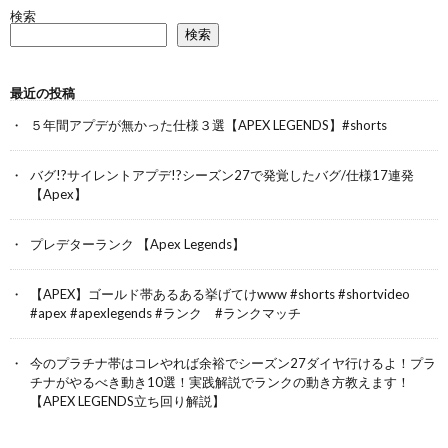
検索
検索
最近の投稿
５年間アプデが無かった仕様３選【APEX LEGENDS】#shorts
バグ!?サイレントアプデ!?シーズン27で発覚したバグ/仕様17連発
【Apex】
プレデターランク 【Apex Legends】
【APEX】ゴールド帯あるある挙げてけwww #shorts #shortvideo
#apex #apexlegends #ランク #ランクマッチ
今のプラチナ帯はコレやれば余裕でシーズン27ダイヤ行けるよ！プラ
チナがやるべき動き10選！実践解説でランクの動き方教えます！
【APEX LEGENDS立ち回り解説】