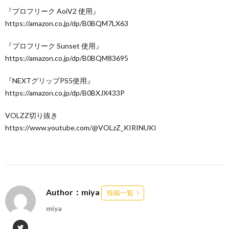
『プロフリーク AoiV2 使用』
https://amazon.co.jp/dp/B0BQM7LX63
『プロフリーク Sunset 使用』
https://amazon.co.jp/dp/B0BQM83695
『NEXTグリップPS5使用』
https://amazon.co.jp/dp/B0BXJX433P
VOLZZ切り抜き
https://www.youtube.com/@VOLzZ_KIRINUKI
Author：miya
投稿一覧
miya