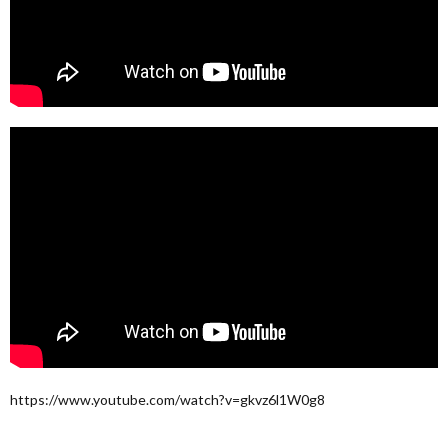
https://www.youtube.com/watch?v=gkvz6l1W0g8