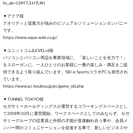
hc_ak=134Y7.3.H7L4H
▼アクア様
クオリティと提案力が強みのビジュアルソリューションカンパニー
です。
https://www.aqua-web.co.jp/
▼ユニットコム(LEVEL∞)様
パソコンとパソコン周辺を事業領域に、「楽しいことを全力で！」
をスローガンに、一人ひとりのお客様に一番の楽しみ・満足をご提
供できるよう取り組んでいます。SBI e-SportsコラボPCも発売され
ています。
https://www.pc-koubou.jp/pc/game_sbi.php
▼TUNNEL TOKYO様
セガサミーホールディングスが運営するコワーキングスペースとし
て2018年10月に運営開始。ワークスペースとしてのみならず、セガ
サミーグループの従業員と外部の才能が直接触れ合う事や、会員メ
ンバー間のコミュニケーションを促進する事で、新しいビジネスや