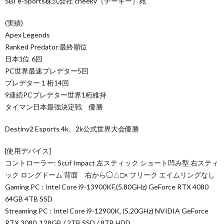
SBI e-Sports株式会社 cheeky（チーキー）宛
(実績)
Apex Legends
Ranked Predator 最終順位
日本1位 6回
PC世界最速プレデター5回
プレデター１桁14回
9連続PCプレデター世界1桁維持
タイマン日本最強決定戦 優勝
Destiny2 Esports 4k、2k公式世界大会優勝
[使用デバイス]
コントローラー: Scuf Impact 左スティック ショート凹み型 右スティ
ック ロングドーム 背面 右から◯△□× フリーク エイムリングなし
Gaming PC : Intel Core i9-13900KF,(5.80GHz) GeForce RTX 4080
64GB 4TB SSD
Streaming PC : Intel Core i9-12900K, (5,20GHz) NVIDIA GeForce
RTX 3080, 128GB / 2TB SSD / 8TB HDD