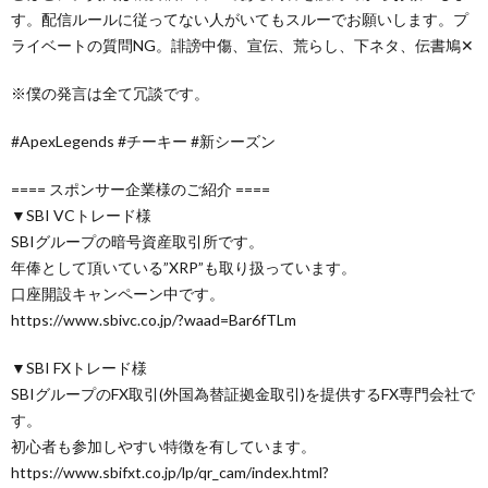
す。配信ルールに従ってない人がいてもスルーでお願いします。プ
ライベートの質問NG。誹謗中傷、宣伝、荒らし、下ネタ、伝書鳩✕
※僕の発言は全て冗談です。
#ApexLegends #チーキー #新シーズン
==== スポンサー企業様のご紹介 ====
▼SBI VCトレード様
SBIグループの暗号資産取引所です。
年俸として頂いている”XRP”も取り扱っています。
口座開設キャンペーン中です。
https://www.sbivc.co.jp/?waad=Bar6fTLm
▼SBI FXトレード様
SBIグループのFX取引(外国為替証拠金取引)を提供するFX専門会社で
す。
初心者も参加しやすい特徴を有しています。
https://www.sbifxt.co.jp/lp/qr_cam/index.html?