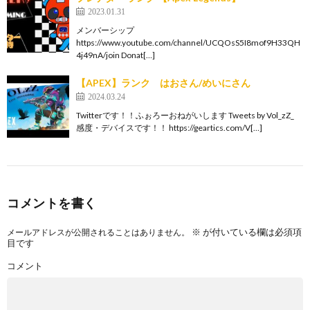
2023.01.31
メンバーシップ
https://www.youtube.com/channel/UCQOsS5I8mof9H33QH
4j49nA/join Donat[…]
【APEX】ランク はおさん/めいにさん
2024.03.24
Twitterです！！ふぉろーおねがいします Tweets by Vol_zZ_
感度・デバイスです！！ https://geartics.com/V[…]
コメントを書く
※
が付いている欄は必須項
メールアドレスが公開されることはありません。
目です
コメント