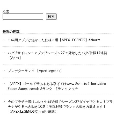
検索
検索
最近の投稿
５年間アプデが無かった仕様３選【APEX LEGENDS】#shorts
バグ!?サイレントアプデ!?シーズン27で発覚したバグ/仕様17連発
【Apex】
プレデターランク 【Apex Legends】
【APEX】ゴールド帯あるある挙げてけwww #shorts #shortvideo
#apex #apexlegends #ランク #ランクマッチ
今のプラチナ帯はコレやれば余裕でシーズン27ダイヤ行けるよ！プラ
チナがやるべき動き10選！実践解説でランクの動き方教えます！
【APEX LEGENDS立ち回り解説】