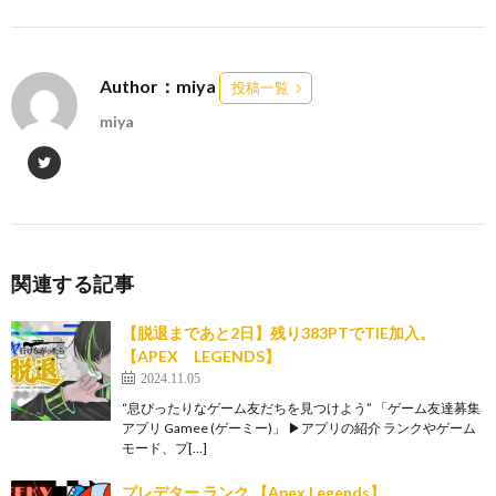
Author：miya
投稿一覧
miya
関連する記事
【脱退まであと2日】残り383PTでTIE加入。
【APEX LEGENDS】
2024.11.05
“息ぴったりなゲーム友だちを見つけよう” 「ゲーム友達募集
アプリ Gamee (ゲーミー)」 ▶︎アプリの紹介 ランクやゲーム
モード、プ[…]
プレデター ランク 【Apex Legends】