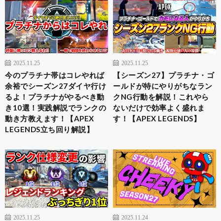
2025.11.25
2025.11.25
今のプラチナ帯はコレやれば
【シーズン27】プラチナ・ゴ
余裕でシーズン27ダイヤ行け
ールドが特にやりがちなラン
るよ！プラチナがやるべき動
クNG行動を解説！これやら
き10選！実践解説でランクの
ないだけで効率よく盛れま
動き方教えます！【APEX
す！【APEX LEGENDS】
LEGENDS立ち回り解説】
2025.11.25
2025.11.24