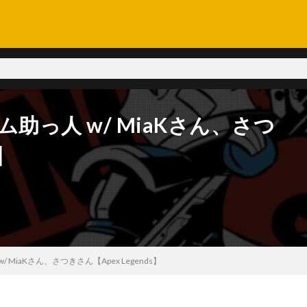
助っ人 w/ MiaKさん、さつ
s】
MiaKさん、さつきさん【Apex Legends】