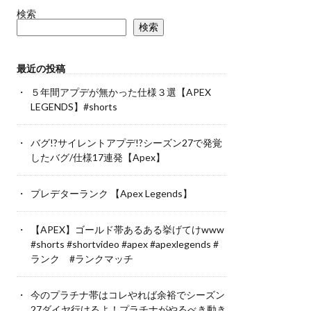
検索
検索
最近の投稿
５年間アプデが無かった仕様３選【APEX
LEGENDS】#shorts
バグ!?サイレントアプデ!?シーズン27で発覚
したバグ/仕様17連発【Apex】
プレデターランク 【Apex Legends】
【APEX】ゴールド帯あるある挙げてけwww
#shorts #shortvideo #apex #apexlegends #
ランク #ランクマッチ
今のプラチナ帯はコレやれば余裕でシーズン
27ダイヤ行けるよ！プラチナがやるべき動き