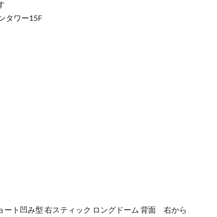
す
デンタワー15F
ック ショート凹み型 右スティック ロングドーム 背面 右から