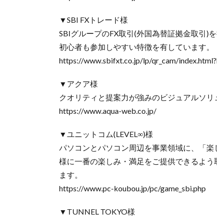
▼SBI FXトレード様
SBIグループのFX取引(外国為替証拠金取引)
初心者も参加しやすい特徴を有しています。
https://www.sbifxt.co.jp/lp/qr_cam/index.ht
▼アクア様
クオリティと提案力が強みのビジュアルソリ
https://www.aqua-web.co.jp/
▼ユニットコム(LEVEL∞)様
パソコンとパソコン周辺を事業領域に、「楽
様に一番の楽しみ・満足をご提供できるよう取り組
ます。
https://www.pc-koubou.jp/pc/game_sbi.php
▼TUNNEL TOKYO様