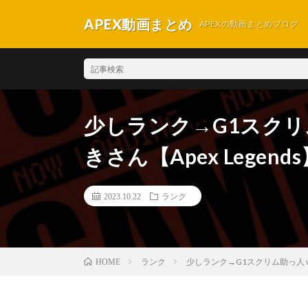
APEX動画まとめ
APEXの動画まとめブログ
少しランク→G1スクリム
きさん【Apex Legend
2023.10.22
ランク
ランク
少しランク→G1スクリム助っ人 w/ 
HOME