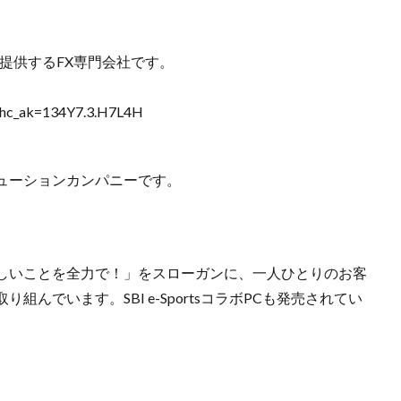
を提供するFX専門会社です。
ml?hc_ak=134Y7.3.H7L4H
ューションカンパニーです。
しいことを全力で！」をスローガンに、一人ひとりのお客
んでいます。SBI e-SportsコラボPCも発売されてい