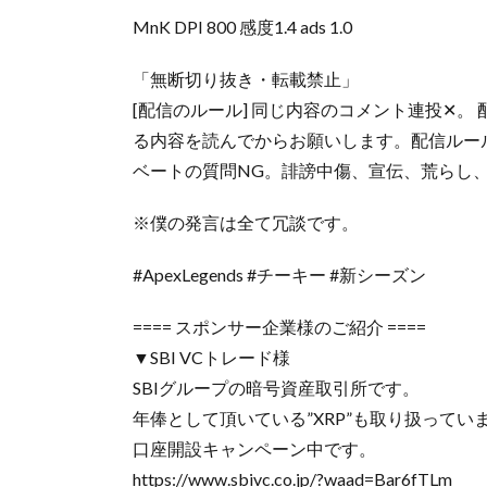
MnK DPI 800 感度1.4 ads 1.0
「無断切り抜き・転載禁止」
[配信のルール] 同じ内容のコメント連投✕
る内容を読んでからお願いします。配信ルー
ベートの質問NG。誹謗中傷、宣伝、荒らし
※僕の発言は全て冗談です。
#ApexLegends #チーキー #新シーズン
==== スポンサー企業様のご紹介 ====
▼SBI VCトレード様
SBIグループの暗号資産取引所です。
年俸として頂いている”XRP”も取り扱ってい
口座開設キャンペーン中です。
https://www.sbivc.co.jp/?waad=Bar6fTLm