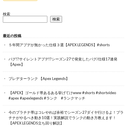
検索
検索
最近の投稿
５年間アプデが無かった仕様３選【APEX LEGENDS】#shorts
バグ!?サイレントアプデ!?シーズン27で発覚したバグ/仕様17連発
【Apex】
プレデターランク 【Apex Legends】
【APEX】ゴールド帯あるある挙げてけwww #shorts #shortvideo
#apex #apexlegends #ランク #ランクマッチ
今のプラチナ帯はコレやれば余裕でシーズン27ダイヤ行けるよ！プラ
チナがやるべき動き10選！実践解説でランクの動き方教えます！
【APEX LEGENDS立ち回り解説】