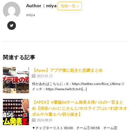
Author：miya
投稿一覧
miya
関連する記事
【Apex】アプデ後に起きた悲劇まとめ
2025.01.13
何かあればこちらに ↓ X：https://twitter.com/Rice_Ultima ツ
イッチ：https://www.twitch.tv/ri[…]
【APEX】V最協S6チーム発表＆渋ハルの一言まと
め【渋谷ハル/にじさんじ/ホロライブ/ぶいすぽ/ネオ
ポルテ/V最エペ/切り抜き】
2024.08.01
▼チャプターリスト 00:00 チーム① 00:58 チーム②