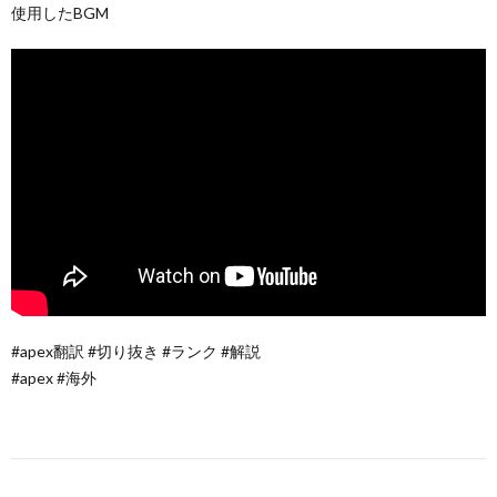
使用したBGM
#apex翻訳 #切り抜き #ランク #解説
#apex #海外