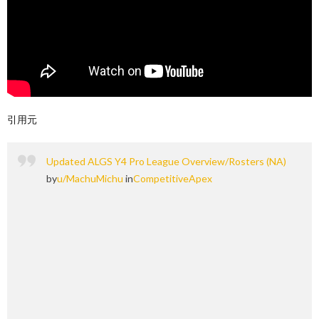
引用元
Updated ALGS Y4 Pro League Overview/Rosters (NA)
by
u/MachuMichu
in
CompetitiveApex