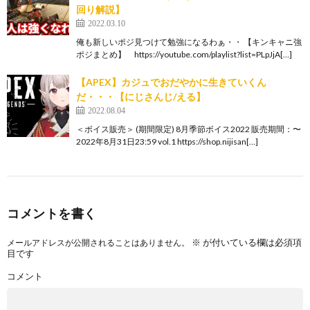
回り解説】
2022.03.10
俺も新しいポジ見つけて勉強になるわぁ・・ 【キンキャニ強
ポジまとめ】 https://youtube.com/playlist?list=PLpJjA[…]
【APEX】カジュでおだやかに生きていくん
だ・・・【にじさんじ/える】
2022.08.04
＜ボイス販売＞ (期間限定) 8月季節ボイス2022 販売期間：〜
2022年8月31日23:59 vol.1 https://shop.nijisan[…]
コメントを書く
※
が付いている欄は必須項
メールアドレスが公開されることはありません。
目です
コメント