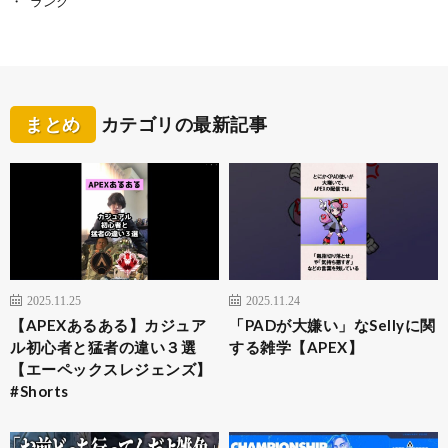
ランク
まとめ
カテゴリの最新記事
2025.11.25
2025.11.24
【APEXあるある】カジュア
「PADが大嫌い」なSellyに関
ル初心者と猛者の違い３選
する雑学【APEX】
【エーペックスレジェンズ】
#Shorts