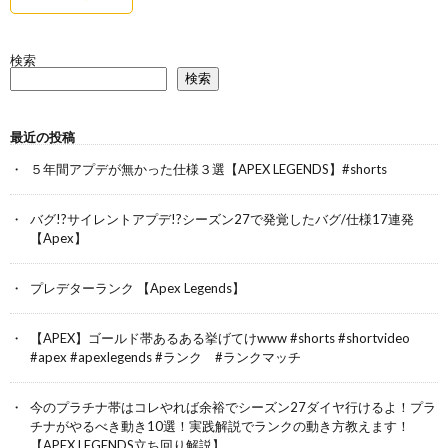
検索
検索
最近の投稿
５年間アプデが無かった仕様３選【APEX LEGENDS】#shorts
バグ!?サイレントアプデ!?シーズン27で発覚したバグ/仕様17連発
【Apex】
プレデターランク 【Apex Legends】
【APEX】ゴールド帯あるある挙げてけwww #shorts #shortvideo
#apex #apexlegends #ランク #ランクマッチ
今のプラチナ帯はコレやれば余裕でシーズン27ダイヤ行けるよ！プラ
チナがやるべき動き10選！実践解説でランクの動き方教えます！
【APEX LEGENDS立ち回り解説】