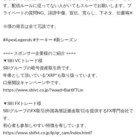
す。配信ルールに従ってない人がいてもスルーでお願いします。プ
ライベートの質問NG。誹謗中傷、宣伝、荒らし、下ネタ、伝書鳩✕
※僕の発言は全て冗談です。
#ApexLegends #チーキー #新シーズン
==== スポンサー企業様のご紹介 ====
▼SBI VCトレード様
SBIグループの暗号資産取引所です。
年俸として頂いている”XRP”も取り扱っています。
口座開設キャンペーン中です。
https://www.sbivc.co.jp/?waad=Bar6fTLm
▼SBI FXトレード様
SBIグループのFX取引(外国為替証拠金取引)を提供するFX専門会社で
す。
初心者も参加しやすい特徴を有しています。
https://www.sbifxt.co.jp/lp/qr_cam/index.html?