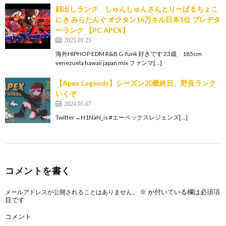
顔出しランク しゅんしゅんさんとりーばるちょこ
にき みらたんぐ オクタン16万キル日本1位 プレデタ
ーランク 【PC APEX】
2025.01.25
海外HIPHOP EDM R&B G-funk 好きです 23歳 185cm
venezuela hawaii japan mix ファンマ[…]
【Apex Legends】シーズン20最終日、野良ランク
いくぞ
2024.05.07
Twitter→H1NaN_is #エーペックスレジェンズ[…]
コメントを書く
※
が付いている欄は必須項
メールアドレスが公開されることはありません。
目です
コメント