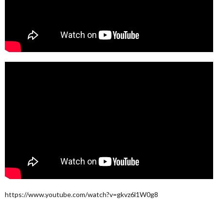
https://www.youtube.com/watch?v=gkvz6l1W0g8