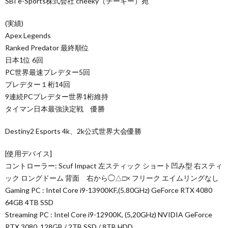
SBI e-Sports株式会社 cheeky（チーキー）宛
(実績)
Apex Legends
Ranked Predator 最終順位
日本1位 6回
PC世界最速プレデター5回
プレデター１桁14回
9連続PCプレデター世界1桁維持
タイマン日本最強決定戦 優勝
Destiny2 Esports 4k、2k公式世界大会優勝
[使用デバイス]
コントローラー: Scuf Impact 左スティック ショート凹み型 右スティ
ック ロングドーム 背面 右から◯△□× フリーク エイムリングなし
Gaming PC : Intel Core i9-13900KF,(5.80GHz) GeForce RTX 4080
64GB 4TB SSD
Streaming PC : Intel Core i9-12900K, (5,20GHz) NVIDIA GeForce
RTX 3080, 128GB / 2TB SSD / 8TB HDD