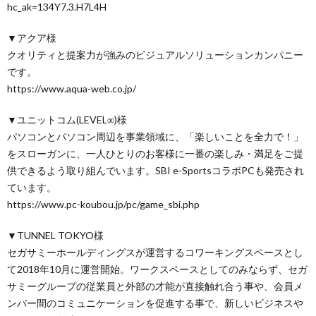
hc_ak=134Y7.3.H7L4H
▼アクア様
クオリティと提案力が強みのビジュアルソリューションカンパニー
です。
https://www.aqua-web.co.jp/
▼ユニットコム(LEVEL∞)様
パソコンとパソコン周辺を事業領域に、「楽しいことを全力で！」
をスローガンに、一人ひとりのお客様に一番の楽しみ・満足をご提
供できるよう取り組んでいます。SBI e-SportsコラボPCも発売され
ています。
https://www.pc-koubou.jp/pc/game_sbi.php
▼TUNNEL TOKYO様
セガサミーホールディングスが運営するコワーキングスペースとし
て2018年10月に運営開始。ワークスペースとしてのみならず、セガ
サミーグループの従業員と外部の才能が直接触れ合う事や、会員メ
ンバー間のコミュニケーションを促進する事で、新しいビジネスや