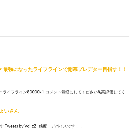
ンク 最強になったライフラインで開幕プレデター目指す！！
ター ライフライン80000kill コメント気軽にしてください🐈高評価してく
じょいさん
Tweets by Vol_zZ_ 感度・デバイスです！！