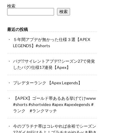
検索
検索
最近の投稿
５年間アプデが無かった仕様３選【APEX
LEGENDS】#shorts
バグ!?サイレントアプデ!?シーズン27で発覚
したバグ/仕様17連発【Apex】
プレデターランク 【Apex Legends】
【APEX】ゴールド帯あるある挙げてけwww
#shorts #shortvideo #apex #apexlegends #
ランク #ランクマッチ
今のプラチナ帯はコレやれば余裕でシーズン
27ダイヤ行けるよ！プラチナがやるべき動き