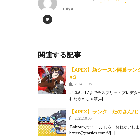
miya
関連する記事
【APEX】新シーズン開幕ラ
#２
2024.11.06
s2.3.6.~17まで全スプリットプレデ
れたらめちゃ嬉[…]
【APEX】ランク たのさん/
2023.10.05
Twitterです！！ふぉろーおねがいします 
https://geartics.com/V[…]