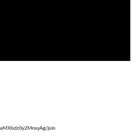
b6aMXbdz0y2MnxyAg/join