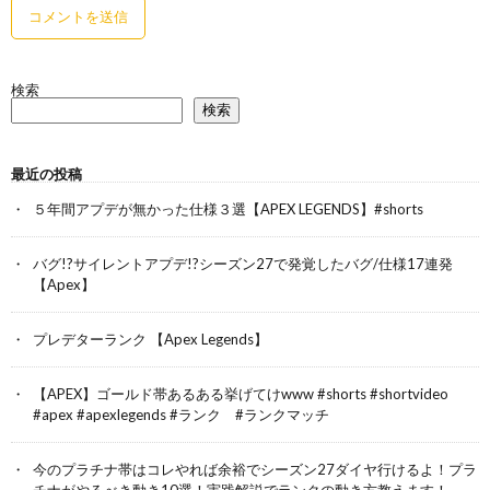
検索
検索
最近の投稿
５年間アプデが無かった仕様３選【APEX LEGENDS】#shorts
バグ!?サイレントアプデ!?シーズン27で発覚したバグ/仕様17連発
【Apex】
プレデターランク 【Apex Legends】
【APEX】ゴールド帯あるある挙げてけwww #shorts #shortvideo
#apex #apexlegends #ランク #ランクマッチ
今のプラチナ帯はコレやれば余裕でシーズン27ダイヤ行けるよ！プラ
チナがやるべき動き10選！実践解説でランクの動き方教えます！