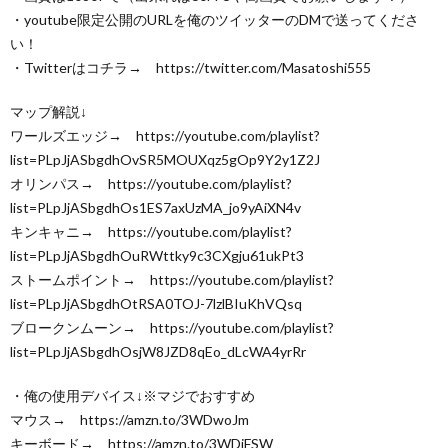
・youtube限定公開のURLを俺のツイッターのDMで送ってくださ
い！
・Twitterはコチラ→ https://twitter.com/Masatoshi555
マップ解説↓
ワールズエッジ→ https://youtube.com/playlist?
list=PLpJjASbgdhOvSR5MOUXqz5gOp9Y2y1Z2J
オリンパス→ https://youtube.com/playlist?
list=PLpJjASbgdhOs1ES7axUzMA_jo9yAiXN4v
キンキャニ→ https://youtube.com/playlist?
list=PLpJjASbgdhOuRWttky9c3CXgju61ukPt3
ストームポイント→ https://youtube.com/playlist?
list=PLpJjASbgdhOtRSA0TOJ-7lzlBIuKhVQsq
ブロークンムーン→ https://youtube.com/playlist?
list=PLpJjASbgdhOsjW8JZD8qEo_dLcWA4yrRr
・俺の使用デバイス↓※マジでおすすめ
マウス→ https://amzn.to/3WDwoJm
キーボード→ https://amzn.to/3WDiFSW