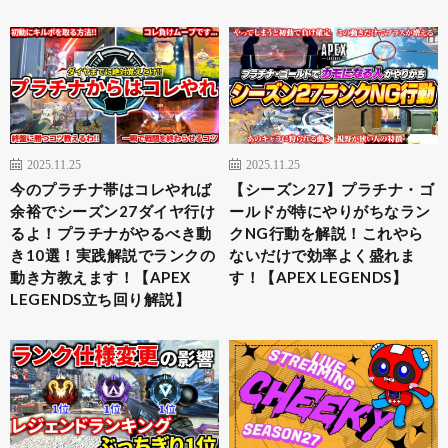
2025.11.25
2025.11.25
今のプラチナ帯はコレやれば
【シーズン27】プラチナ・ゴ
余裕でシーズン27ダイヤ行け
ールドが特にやりがちなラン
るよ！プラチナがやるべき動
クNG行動を解説！これやら
き10選！実践解説でランクの
ないだけで効率よく盛れま
動き方教えます！【APEX
す！【APEX LEGENDS】
LEGENDS立ち回り解説】