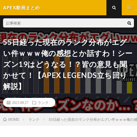
APEX動画まとめ
55日経った現在のランク分布がエグ
い件ｗｗｗ俺の感想とか話すわ！シー
ズン19はどうなる！？皆の意見も聞
かせて！【APEX LEGENDS立ち回り
解説】
2023.09.27
ランク
ランク
55日経った現在のランク分布がエグい件ｗｗｗ俺の感想
HOME