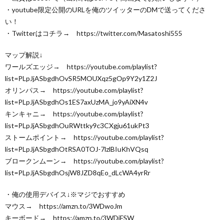
・youtube限定公開のURLを俺のツイッターのDMで送ってくださ
い！
・Twitterはコチラ→ https://twitter.com/Masatoshi555
マップ解説↓
ワールズエッジ→ https://youtube.com/playlist?
list=PLpJjASbgdhOvSR5MOUXqz5gOp9Y2y1Z2J
オリンパス→ https://youtube.com/playlist?
list=PLpJjASbgdhOs1ES7axUzMA_jo9yAiXN4v
キンキャニ→ https://youtube.com/playlist?
list=PLpJjASbgdhOuRWttky9c3CXgju61ukPt3
ストームポイント→ https://youtube.com/playlist?
list=PLpJjASbgdhOtRSA0TOJ-7lzlBIuKhVQsq
ブロークンムーン→ https://youtube.com/playlist?
list=PLpJjASbgdhOsjW8JZD8qEo_dLcWA4yrRr
・俺の使用デバイス↓※マジでおすすめ
マウス→ https://amzn.to/3WDwoJm
キーボード→ https://amzn.to/3WDiFSW