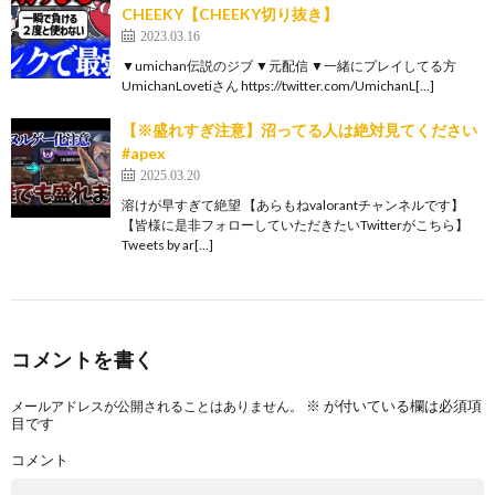
CHEEKY【CHEEKY切り抜き】
2023.03.16
▼umichan伝説のジブ ▼元配信 ▼一緒にプレイしてる方
UmichanLovetiさん https://twitter.com/UmichanL[…]
【※盛れすぎ注意】沼ってる人は絶対見てください
#apex
2025.03.20
溶けが早すぎて絶望 【あらもねvalorantチャンネルです】
【皆様に是非フォローしていただきたいTwitterがこちら】
Tweets by ar[…]
コメントを書く
※
が付いている欄は必須項
メールアドレスが公開されることはありません。
目です
コメント