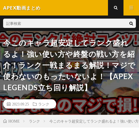
APEX動画まとめ
今このキャラ超安定してランク盛れ
るよ！強い使い方や終盤の戦い方を紹
介！ランク一戦まるまる解説！マジで
使わないのもったいないよ！【APEX
LEGENDS立ち回り解説】
2023.09.25
ランク
ランク
今このキャラ超安定してランク盛れるよ！強い使い方や
HOME