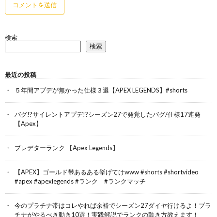
検索
検索
最近の投稿
５年間アプデが無かった仕様３選【APEX LEGENDS】#shorts
バグ!?サイレントアプデ!?シーズン27で発覚したバグ/仕様17連発
【Apex】
プレデターランク 【Apex Legends】
【APEX】ゴールド帯あるある挙げてけwww #shorts #shortvideo
#apex #apexlegends #ランク #ランクマッチ
今のプラチナ帯はコレやれば余裕でシーズン27ダイヤ行けるよ！プラ
チナがやるべき動き10選！実践解説でランクの動き方教えます！