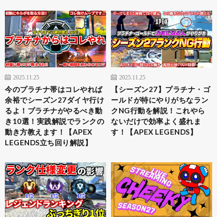
2025.11.25
2025.11.25
今のプラチナ帯はコレやれば
【シーズン27】プラチナ・ゴ
余裕でシーズン27ダイヤ行け
ールドが特にやりがちなラン
るよ！プラチナがやるべき動
クNG行動を解説！これやら
き10選！実践解説でランクの
ないだけで効率よく盛れま
動き方教えます！【APEX
す！【APEX LEGENDS】
LEGENDS立ち回り解説】