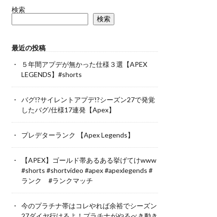
検索
検索
最近の投稿
５年間アプデが無かった仕様３選【APEX
LEGENDS】#shorts
バグ!?サイレントアプデ!?シーズン27で発覚
したバグ/仕様17連発【Apex】
プレデターランク 【Apex Legends】
【APEX】ゴールド帯あるある挙げてけwww
#shorts #shortvideo #apex #apexlegends #
ランク #ランクマッチ
今のプラチナ帯はコレやれば余裕でシーズン
27ダイヤ行けるよ！プラチナがやるべき動き