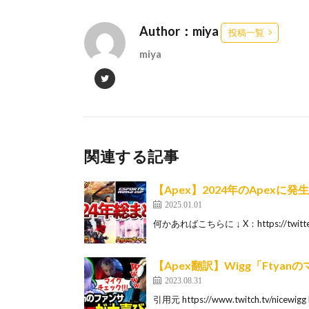
Author：miya
投稿一覧
miya
関連する記事
【Apex】2024年のApexに
2025.01.01
何かあればこちらに ↓ X：https://twitter.c
【Apex翻訳】Wigg「Fty
2023.08.31
引用元 https://www.twitch.tv/nicewigg ht