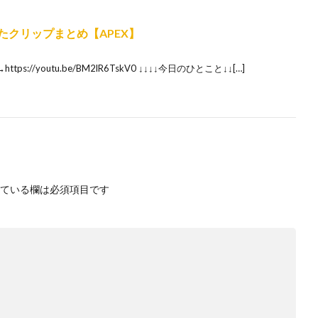
ズったクリップまとめ【APEX】
 前→https://youtu.be/BM2lR6TskV0 ↓↓↓↓今日のひとこと↓↓[…]
ている欄は必須項目です