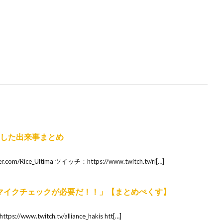
発生した出来事まとめ
om/Rice_Ultima ツイッチ：https://www.twitch.tv/ri[…]
anのマイクチェックが必要だ！！」【まとめぺくす】
tps://www.twitch.tv/alliance_hakis htt[…]