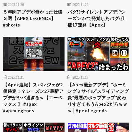
2025.11.26
2025.11.26
５年間アプデが無かった仕様
バグ!?サイレントアプデ!?シ
３選【APEX LEGENDS】
ーズン27で発覚したバグ/仕
#shorts
様17連発【Apex】
2025.11.21
2025.11.19
【Apex速報】スパレジェが2
【Apex最新アプデ】“ホーミ
個確定！？シーズン27最新ア
ングミサイル“スライディング
プデがヤバ過ぎるｗ【エーペ
炎“最悪のポップアップ“変わ
ックス 】 #apex
りすぎてもうApex2だろｗｗ
#apexlegends
ｗ│Apex Legends