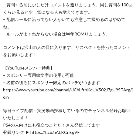
– 質問する前に少しだけコメントを遡りましょう。同じ質問を100回
くらい見ると少し気になる人も増えてきます。
– 配信ルールに沿ってない人がいても注意して揉めるのはやめて
ね。
– ルールがよくわからない場合は半年ROMりましょう。
コメントは沢山の人の目に入ります、リスペクトを持ったコメント
をお願いします！
【YouTubeメンバー特典】
– スポンサー専用絵文字の使用が可能
– 名前の後ろにスポンサー限定のバッヂがつきます
https://www.youtube.com/channel/UChLfthKoUV502J7gU9STArg/j
oin
毎日ライブ配信・実況動画投稿しているのでチャンネル登録お願い
いたします！
PS4の人向けにも役立つことたくさん発信してます！
登録リンク ▶ https://t.co/nALKCnEgVF