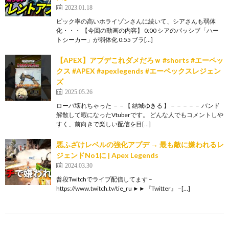
2023.01.18
ピック率の高いホライゾンさんに続いて、シアさんも弱体
化・・・ 【今回の動画の内容】 0:00 シアのパッシブ「ハー
トシーカー」が弱体化 0:55 ブラ[…]
【APEX】アプデこれダメだろｗ #shorts #エーペッ
クス #APEX #apexlegends #エーペックスレジェン
ズ
2025.05.26
ローバ壊れちゃった －－【 結城ゆきる 】－－－－－ バンド
解散して暇になったVtuberです。 どんな人でもコメントしや
すく、前向きで楽しい配信を目[…]
悪ふざけレベルの強化アプデ → 最も敵に嫌われるレ
ジェンドNo1に | Apex Legends
2024.03.30
普段Twitchでライブ配信してます –
https://www.twitch.tv/tie_ru ►►『Twitter』 –[…]