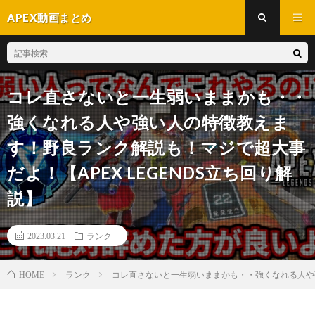
APEX動画まとめ
コレ直さないと一生弱いままかも・・
強くなれる人や強い人の特徴教えま
す！野良ランク解説も！マジで超大事
だよ！【APEX LEGENDS立ち回り解
説】
2023.03.21
ランク
ランク
コレ直さないと一生弱いままかも・・強くなれる人や強
HOME