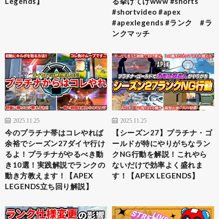
Legends】
る挙げてけwww #shorts
#shortvideo #apex
#apexlegends #ランク #ラ
ンクマッチ
2025.11.25
2025.11.25
今のプラチナ帯はコレやれば
【シーズン27】プラチナ・ゴ
余裕でシーズン27ダイヤ行け
ールドが特にやりがちなラン
るよ！プラチナがやるべき動
クNG行動を解説！これやら
き10選！実践解説でランクの
ないだけで効率よく盛れま
動き方教えます！【APEX
す！【APEX LEGENDS】
LEGENDS立ち回り解説】