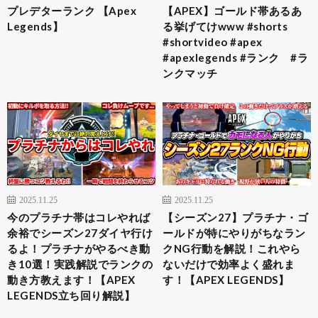
プレデターランク 【Apex
【APEX】ゴールド帯あるあ
Legends】
る挙げてけwww #shorts
#shortvideo #apex
#apexlegends #ランク #ラ
ンクマッチ
2025.11.25
2025.11.25
今のプラチナ帯はコレやれば
【シーズン27】プラチナ・ゴ
余裕でシーズン27ダイヤ行け
ールドが特にやりがちなラン
るよ！プラチナがやるべき動
クNG行動を解説！これやら
き10選！実践解説でランクの
ないだけで効率よく盛れま
動き方教えます！【APEX
す！【APEX LEGENDS】
LEGENDS立ち回り解説】