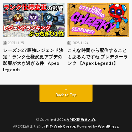
2025.11.25
2025.11.24
シーズン27最強レジェンド決
こんな時間から配信すること
定！ランク仕様変更アプデの
もあるんですね プレデターラ
影響が大き過ぎる件 | Apex
ンク 【Apex Legends】
legends
Back to Top
© Copyright 2026
APEX動画まとめ
.
APEX動画まとめ by
FIT-Web Create
. Powered by
WordPress
.