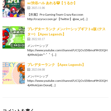
w/渋谷ハル あれる🤡【うるか】
2025.11.06
【所属】 Pro Gaming Team Crazy Raccoon
http://crazyraccoon.jp/​ 【Twitter】@ow_ur[…]
プレデター ランク メンバーシップギフトα版 (テス
ター) 【Apex Legends】
2022.03.17
メンバーシップ
https://www.youtube.com/channel/UCQOsS5I8mof9H33QH
4j49nA/join *･゜ﾟ･[…]
プレデターランク 【Apex Legends】
2023.04.08
メンバーシップ
https://www.youtube.com/channel/UCQOsS5I8mof9H33QH
4j49nA/join Donat[…]
コメントを書く