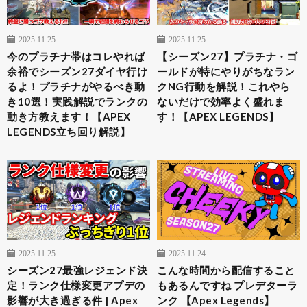
2025.11.25
2025.11.25
今のプラチナ帯はコレやれば
【シーズン27】プラチナ・ゴ
余裕でシーズン27ダイヤ行け
ールドが特にやりがちなラン
るよ！プラチナがやるべき動
クNG行動を解説！これやら
き10選！実践解説でランクの
ないだけで効率よく盛れま
動き方教えます！【APEX
す！【APEX LEGENDS】
LEGENDS立ち回り解説】
2025.11.25
2025.11.24
シーズン27最強レジェンド決
こんな時間から配信すること
定！ランク仕様変更アプデの
もあるんですね プレデターラ
影響が大き過ぎる件 | Apex
ンク 【Apex Legends】