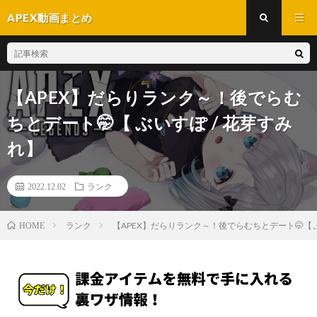
APEX動画まとめ
【APEX】だらりランク～！後でらむ
ちとデート🤭【 ぶいすぽ / 花芽すみ
れ】
2022.12.02
ランク
ランク
【APEX】だらりランク～！後でらむちとデート🤭【 ぶ
HOME