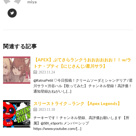
miya
関連する記事
【APEX】ぷてさらランクうおおおおおお！！ w/ラ
トナ・プティ【にじさんじ/星川サラ】
2023.11.24
@RatnaPetit ♡今日投稿！クリームソーダとシャンデリア / 星
川サラ × 渋谷ハル【歌ってみた】 チャンネル登録！高評価！
通知登録おねがいし[…]
スリーストライク→ランク 【Apex Legends】
2023.11.18
チーキーです！ チャンネル登録、高評価お願いします 【所
属】@SBI_eSports メンバーシップ
https://www.youtube.com/[…]