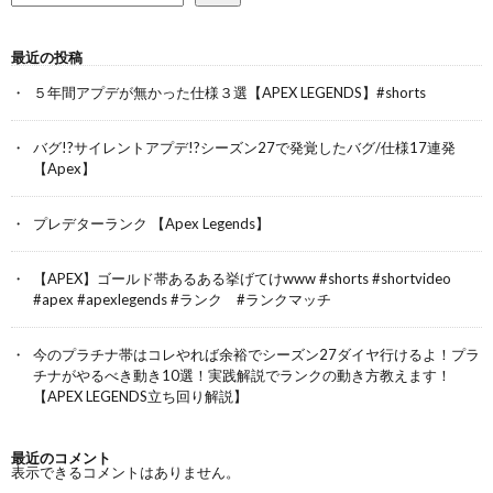
最近の投稿
５年間アプデが無かった仕様３選【APEX LEGENDS】#shorts
バグ!?サイレントアプデ!?シーズン27で発覚したバグ/仕様17連発
【Apex】
プレデターランク 【Apex Legends】
【APEX】ゴールド帯あるある挙げてけwww #shorts #shortvideo
#apex #apexlegends #ランク #ランクマッチ
今のプラチナ帯はコレやれば余裕でシーズン27ダイヤ行けるよ！プラ
チナがやるべき動き10選！実践解説でランクの動き方教えます！
【APEX LEGENDS立ち回り解説】
最近のコメント
表示できるコメントはありません。