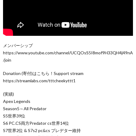
メンバーシップ
https://www.youtube.com/channel/UCQOsS5I8mof9H33QH4j49nA
/join
Donation (寄付)はこちら！Support stream
https://streamlabs.com/tttcheekyttt1
(実績)
Apex Legends
Season5～All Predator
S5世界39位
S6 PC.CS両方Predator cs世界14位
S7世界2位 & S7s2 pc&cs プレデター維持