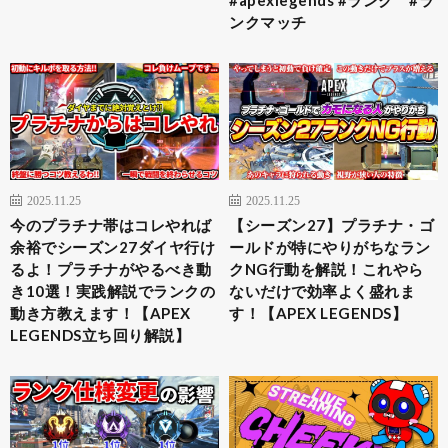
#apexlegends #ランク #ラ
ンクマッチ
2025.11.25
2025.11.25
今のプラチナ帯はコレやれば
【シーズン27】プラチナ・ゴ
余裕でシーズン27ダイヤ行け
ールドが特にやりがちなラン
るよ！プラチナがやるべき動
クNG行動を解説！これやら
き10選！実践解説でランクの
ないだけで効率よく盛れま
動き方教えます！【APEX
す！【APEX LEGENDS】
LEGENDS立ち回り解説】