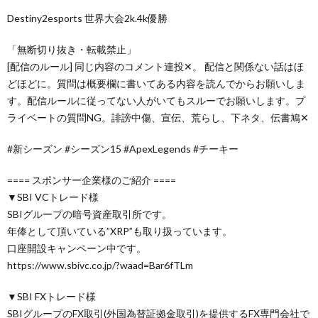
Destiny2esports 世界大会2k.4k優勝
「無断切り抜き・転載禁止」
[配信のルール] 同じ内容のコメント連投✕。 配信と関係ない話はほ
どほどに。質問は概要欄に書いてある内容を読んでからお願いしま
す。配信ルールに従ってない人がいてもスルーでお願いします。プ
ライベートの質問NG。誹謗中傷、宣伝、荒らし、下ネタ、伝書鳩✕
#新シーズン #シーズン15 #ApexLegends #チーキー
==== スポンサー企業様のご紹介 ====
▼SBI VCトレード様
SBIグループの暗号資産取引所です。
年俸として頂いている”XRP”も取り扱っています。
口座開設キャンペーン中です。
https://www.sbivc.co.jp/?waad=Bar6fTLm
▼SBI FXトレード様
SBIグループのFX取引(外国為替証拠金取引)を提供するFX専門会社で