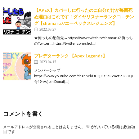
【APEX】カバーしに行ったのに自分だけが毎回死
ぬ理由はこれです！ダイヤリスナーランクコ－チン
グ【shomaru7/エーペックスレジェンズ】
2022.03.27
★俺っちの配信先→https://www.twitch.tv/shomaru7 俺っち
のTwitter→https://twitter.com/sho[…]
プレデターランク 【Apex Legends】
2023.04.15
メンバーシップ
https://www.youtube.com/channel/UCQOsS5I8mof9H33QH
4j49nA/join Donat[…]
コメントを書く
※
が付いている欄は必須項
メールアドレスが公開されることはありません。
目です