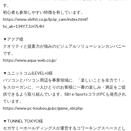
す。
初心者も参加しやすい特徴を有しています。
https://www.sbifxt.co.jp/lp/qr_cam/index.html?
hc_ak=134Y7.3.H7L4H
▼アクア様
クオリティと提案力が強みのビジュアルソリューションカンパニー
です。
https://www.aqua-web.co.jp/
▼ユニットコム(LEVEL∞)様
パソコンとパソコン周辺を事業領域に、「楽しいことを全力で！」
をスローガンに、一人ひとりのお客様に一番の楽しみ・満足をご提
供できるよう取り組んでいます。SBI e-SportsコラボPCも発売され
ています。
https://www.pc-koubou.jp/pc/game_sbi.php
▼TUNNEL TOKYO様
セガサミーホールディングスが運営するコワーキングスペースとし