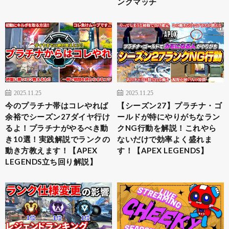
ンクマッチ
2025.11.25
2025.11.25
今のプラチナ帯はコレやれば
【シーズン27】プラチナ・ゴ
余裕でシーズン27ダイヤ行け
ールドが特にやりがちなラン
るよ！プラチナがやるべき動
クNG行動を解説！これやら
き10選！実践解説でランクの
ないだけで効率よく盛れま
動き方教えます！【APEX
す！【APEX LEGENDS】
LEGENDS立ち回り解説】