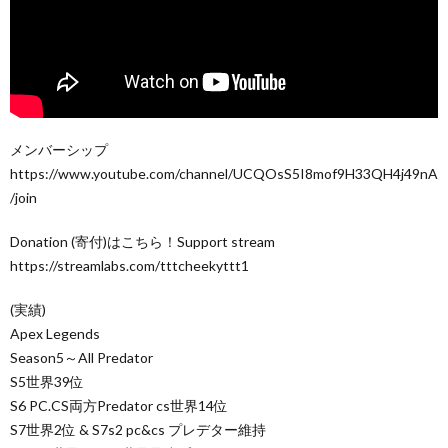
メンバーシップ
https://www.youtube.com/channel/UCQOsS5I8mof9H33QH4j49nA
/join
Donation (寄付)はこちら！Support stream
https://streamlabs.com/tttcheekyttt1
(実績)
Apex Legends
Season5～All Predator
S5世界39位
S6 PC.CS両方Predator cs世界14位
S7世界2位 & S7s2 pc&cs プレデター維持