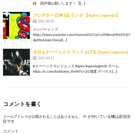
録、高評価お願いします！ 【[…]
プレデター 日本1位 ランク 【Apex Legends】
2022.08.05
メンバーシップ
https://www.youtube.com/channel/UCQOsS5I8mof9H33QH
4j49nA/join Donat[…]
今日もエーペックス ランク上げる [Apex Legends]
2025.04.13
#エーペックスレジェンズ #apex #apexlegends チーム
https://x.com/holdown_theW?s=20 感度.デバイス[…]
コメントを書く
※
が付いている欄は必須項
メールアドレスが公開されることはありません。
目です
コメント