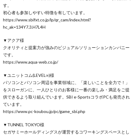
す。
初心者も参加しやすい特徴を有しています。
https://www.sbifxt.co.jp/lp/qr_cam/index.html?
hc_ak=134Y7.3.H7L4H
▼アクア様
クオリティと提案力が強みのビジュアルソリューションカンパニー
です。
https://www.aqua-web.co.jp/
▼ユニットコム(LEVEL∞)様
パソコンとパソコン周辺を事業領域に、「楽しいことを全力で！」
をスローガンに、一人ひとりのお客様に一番の楽しみ・満足をご提
供できるよう取り組んでいます。SBI e-SportsコラボPCも発売され
ています。
https://www.pc-koubou.jp/pc/game_sbi.php
▼TUNNEL TOKYO様
セガサミーホールディングスが運営するコワーキングスペースとし