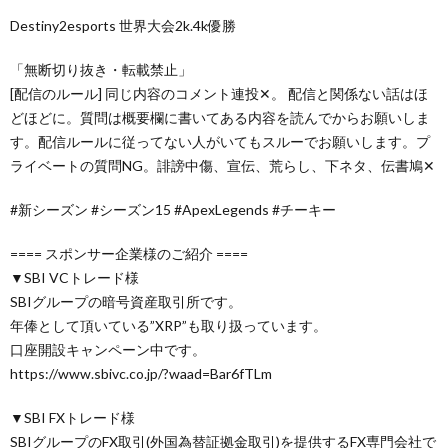
Destiny2esports 世界大会2k.4k優勝
「無断切り抜き・転載禁止」
[配信のルール] 同じ内容のコメント連投✕。 配信と関係ない話はほ
どほどに。質問は概要欄に書いてある内容を読んでからお願いしま
す。配信ルールに従ってない人がいてもスルーでお願いします。プ
ライベートの質問NG。誹謗中傷、宣伝、荒らし、下ネタ、伝書鳩✕
#新シーズン #シーズン15 #ApexLegends #チーキー
==== スポンサー企業様のご紹介 ====
▼SBI VCトレード様
SBIグループの暗号資産取引所です。
年俸として頂いている”XRP”も取り扱っています。
口座開設キャンペーン中です。
https://www.sbivc.co.jp/?waad=Bar6fTLm
▼SBI FXトレード様
SBIグループのFX取引(外国為替証拠金取引)を提供するFX専門会社で