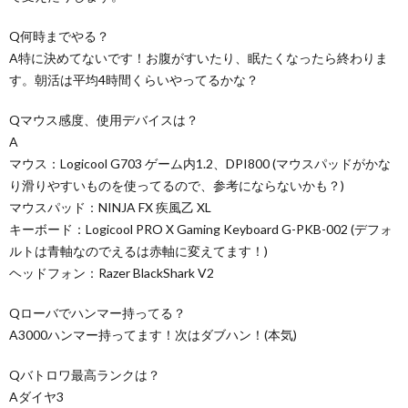
Q何時までやる？
A特に決めてないです！お腹がすいたり、眠たくなったら終わりま
す。朝活は平均4時間くらいやってるかな？
Qマウス感度、使用デバイスは？
A
マウス：Logicool G703 ゲーム内1.2、DPI800 (マウスパッドがかな
り滑りやすいものを使ってるので、参考にならないかも？)
マウスパッド：NINJA FX 疾風乙 XL
キーボード：Logicool PRO X Gaming Keyboard G-PKB-002 (デフォ
ルトは青軸なのでえるは赤軸に変えてます！)
ヘッドフォン：Razer BlackShark V2
Qローバでハンマー持ってる？
A3000ハンマー持ってます！次はダブハン！(本気)
Qバトロワ最高ランクは？
Aダイヤ3