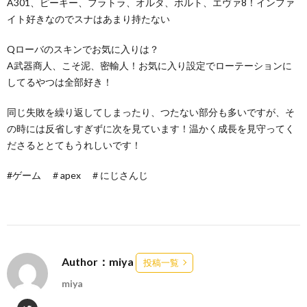
A301、ピーキー、フラトラ、オルタ、ボルト、エヴァ8！インファ
イト好きなのでスナはあまり持たない
Qローバのスキンでお気に入りは？
A武器商人、こそ泥、密輸人！お気に入り設定でローテーションに
してるやつは全部好き！
同じ失敗を繰り返してしまったり、つたない部分も多いですが、そ
の時には反省しすぎずに次を見ています！温かく成長を見守ってく
ださるととてもうれしいです！
#ゲーム ＃apex ＃にじさんじ
Author：miya
投稿一覧
miya