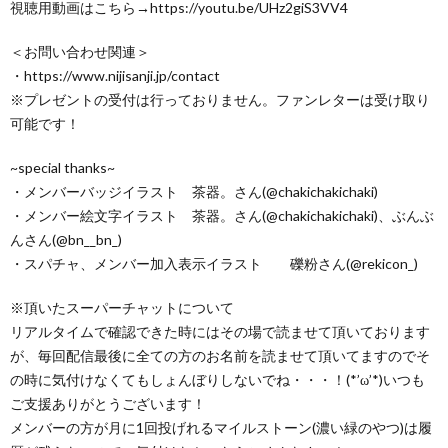
視聴用動画はこちら→https://youtu.be/UHz2giS3VV4
＜お問い合わせ関連＞
・https://www.nijisanji.jp/contact
※プレゼントの受付は行っておりません。ファンレターは受け取り
可能です！
~special thanks~
・メンバーバッジイラスト 茶器。さん(@chakichakichaki)
・メンバー絵文字イラスト 茶器。さん(@chakichakichaki)、ぶんぶ
んさん(@bn__bn_)
・スパチャ、メンバー加入表示イラスト 礫粉さん(@rekicon_)
※頂いたスーパーチャットについて
リアルタイムで確認できた時にはその場で読ませて頂いております
が、毎回配信最後に全ての方のお名前を読ませて頂いてますのでそ
の時に気付けなくてもしょんぼりしないでね・・・！(*’ω’*)いつも
ご支援ありがとうございます！
メンバーの方が月に1回投げれるマイルストーン(濃い緑のやつ)は履