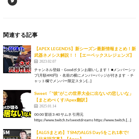
関連する記事
【APEX LEGENDS】新シーズン最新情報まとめ！新
武器ネメシス解説！！【エーペックスレジェンズ】
2023.02.07
チャンネル登録・Goodボタンお願いします！ ■メンバーシッ
プ(月額490円) ・名前の横にメンバーバッジが付きます ・チ
ャット欄でメンバー限定スタン[…]
Sweet「”彼”がこの世界大会に出ないの悲しいな」
【まとめぺくす/Apex翻訳】
2025.01.14
00:00 冒頭 3:40 サムネ 引用元
https://www.twitch.tv/sweetdreams https://www.twitch.[…]
【ALGSまとめ】TSMのALGS Day5をこれ1本で!
【日本語字幕】【Apex】