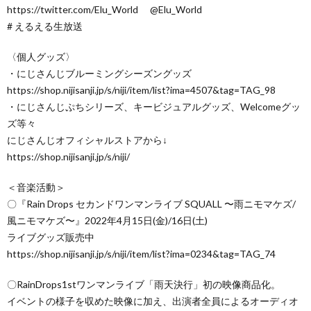
https://twitter.com/Elu_World @Elu_World
# えるえる生放送
〈個人グッズ〉
・にじさんじブルーミングシーズングッズ
https://shop.nijisanji.jp/s/niji/item/list?ima=4507&tag=TAG_98
・にじさんじぷちシリーズ、キービジュアルグッズ、Welcomeグッ
ズ等々
にじさんじオフィシャルストアから↓
https://shop.nijisanji.jp/s/niji/
＜音楽活動＞
〇『Rain Drops セカンドワンマンライブ SQUALL 〜雨ニモマケズ/
風ニモマケズ〜』2022年4月15日(金)/16日(土)
ライブグッズ販売中
https://shop.nijisanji.jp/s/niji/item/list?ima=0234&tag=TAG_74
〇RainDrops1stワンマンライブ「雨天決行」初の映像商品化。
イベントの様子を収めた映像に加え、出演者全員によるオーディオ