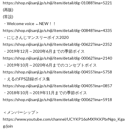
https://shop.nijisanji.jp/s/niji/item/detail/dig-01088?ima=5221
(再販)
(常設)
・Welcome voice ←NEW！！
https://shop.nijisanji.jp/s/niji/item/detail/dig-00848?ima=4335
・にじさんじマンスリーボイス2020
https://shop.nijisanji.jp/s/niji/item/detail/dig-00622?ima=2352
・2019年12月～2020年6月までの季節ボイス
https://shop.nijisanji.jp/s/niji/item/detail/dig-00062?ima=2140
・2019年10月～2020年6月までのコンセプトボイス
https://shop.nijisanji.jp/s/niji/item/detail/dig-00455?ima=5758
・えるのFPS語録ボイス集
https://shop.nijisanji.jp/s/niji/item/detail/dig-00405?ima=0857
・2018年10月～2019年11月までの季節ボイス
https://shop.nijisanji.jp/s/niji/item/detail/dig-00062?ima=5918
＜メンバーシップ＞
https://www.youtube.com/channel/UCYKP16oMX9KKPbrNgo_Kga
g/join