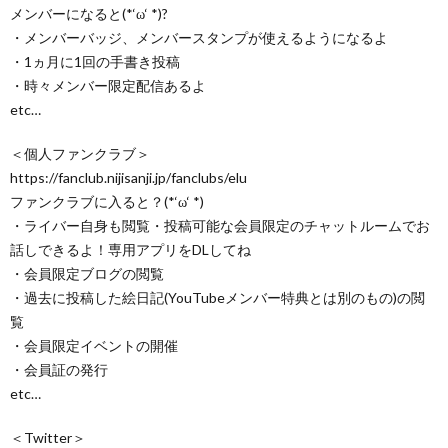
メンバーになると(*‘ω‘ *)?
・メンバーバッジ、メンバースタンプが使えるようになるよ
・1ヵ月に1回の手書き投稿
・時々メンバー限定配信あるよ
etc…
＜個人ファンクラブ＞
https://fanclub.nijisanji.jp/fanclubs/elu
ファンクラブに入ると？(*‘ω‘ *)
・ライバー自身も閲覧・投稿可能な会員限定のチャットルームでお
話しできるよ！専用アプリをDLしてね
・会員限定ブログの閲覧
・過去に投稿した絵日記(YouTubeメンバー特典とは別のもの)の閲
覧
・会員限定イベントの開催
・会員証の発行
etc…
＜Twitter＞