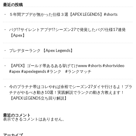
最近の投稿
５年間アプデが無かった仕様３選【APEX LEGENDS】#shorts
バグ!?サイレントアプデ!?シーズン27で発覚したバグ/仕様17連発
【Apex】
プレデターランク 【Apex Legends】
【APEX】ゴールド帯あるある挙げてけwww #shorts #shortvideo
#apex #apexlegends #ランク #ランクマッチ
今のプラチナ帯はコレやれば余裕でシーズン27ダイヤ行けるよ！プラ
チナがやるべき動き10選！実践解説でランクの動き方教えます！
【APEX LEGENDS立ち回り解説】
最近のコメント
表示できるコメントはありません。
アーカイブ