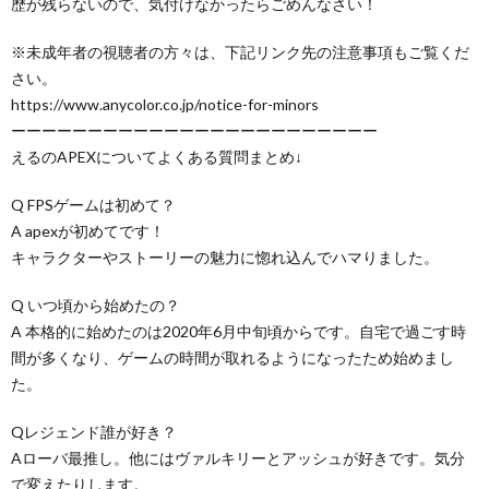
歴が残らないので、気付けなかったらごめんなさい！
※未成年者の視聴者の方々は、下記リンク先の注意事項もご覧くだ
さい。
https://www.anycolor.co.jp/notice-for-minors
ーーーーーーーーーーーーーーーーーーーーーーーー
えるのAPEXについてよくある質問まとめ↓
Q FPSゲームは初めて？
A apexが初めてです！
キャラクターやストーリーの魅力に惚れ込んでハマりました。
Q いつ頃から始めたの？
A 本格的に始めたのは2020年6月中旬頃からです。自宅で過ごす時
間が多くなり、ゲームの時間が取れるようになったため始めまし
た。
Qレジェンド誰が好き？
Aローバ最推し。他にはヴァルキリーとアッシュが好きです。気分
で変えたりします。