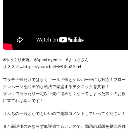
#ゆっくり実況 #ApexLegends #まつげさん
オススメ→https://youtu.be/Me9JhuZ9Ju4
プラチナ帯だけではなくゴールド帯とシルバー帯にも対応！ブロー
クンムーンを計画的な戦法で爆盛するテクニックを共有！
ランクで沼ったり一定以上先に進めなくなってしまった方々のお役
に立てれば幸いです！
うんちの一言とかでもいいので是非コメントしていってください！
また高評価のみならず低評価でもいいので、動画の感想を是非評価