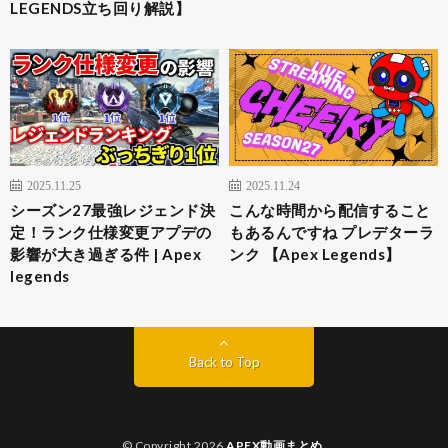
LEGENDS立ち回り解説】
2025.11.25
2025.11.24
シーズン27最強レジェンド決
こんな時間から配信すること
定！ランク仕様変更アプデの
もあるんですね プレデターラ
影響が大き過ぎる件 | Apex
ンク 【Apex Legends】
legends
Back to Top
© Copyright 2026
APEX動画まとめ
.