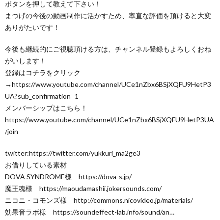
ボタンを押して教えて下さい！
まつげの今後の動画制作に活かすため、率直な評価を頂けると大変
ありがたいです！
今後も継続的にご視聴頂ける方は、チャンネル登録もよろしくおね
がいします！
登録はコチラをクリック
→https://www.youtube.com/channel/UCe1nZbx6BSjXQFU9HetP3
UA?sub_confirmation=1
メンバーシップはこちら！
https://www.youtube.com/channel/UCe1nZbx6BSjXQFU9HetP3UA
/join
twitter:https://twitter.com/yukkuri_ma2ge3​​​
お借りしている素材
DOVA SYNDROME様 https://dova-s.jp/​​​
魔王魂様 https://maoudamashii.jokersounds.com/​​​
ニコニ・コモンズ様 http://commons.nicovideo.jp/materials/​​​
効果音ラボ様 https://soundeffect-lab.info/sound/an​​​…