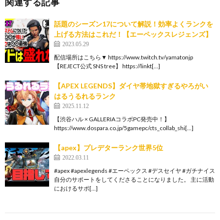
関連する記事
話題のシーズン17について解説！効率よくランクを
上げる方法はこれだ！【エーペックスレジェンズ】
2023.05.29
配信場所はこちら▼ https://www.twitch.tv/yamatonjp
【REJECT公式 SNS tree】 https://linkt[…]
【APEX LEGENDS】ダイヤ帯地獄すぎるやろがい
はるうるれるランク
2025.11.12
【渋谷ハル × GALLERIAコラボPC発売中！】
https://www.dospara.co.jp/5gamepc/cts_collab_shi[…]
【apex】プレデターランク世界5位
2022.03.11
#apex #apexlegends #エーペックス #デスセイヤ #ガチナイス
自分のサポートをしてくださることになりました。 主に活動
におけるサポ[…]