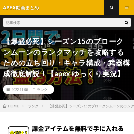
APEX動画まとめ
【爆盛必死】シーズン15のブローク
ンムーンのランクマッチを攻略する
ための立ち回り・キャラ構成・武器構
成徹底解説！【apex ゆっくり実況】
2022.11.06
ランク
ランク
【爆盛必死】シーズン15のブロークンムーンのランク
HOME