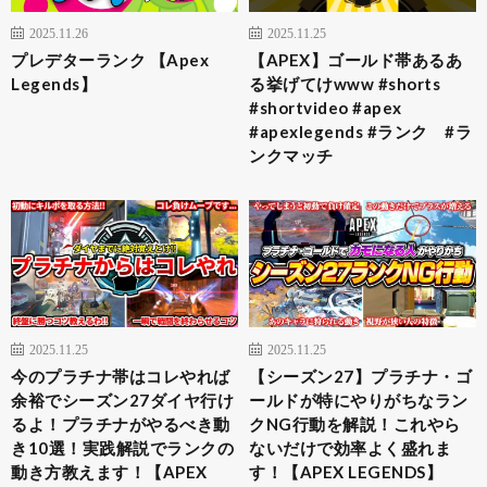
2025.11.26
2025.11.25
プレデターランク 【Apex
【APEX】ゴールド帯あるあ
Legends】
る挙げてけwww #shorts
#shortvideo #apex
#apexlegends #ランク #ラ
ンクマッチ
2025.11.25
2025.11.25
今のプラチナ帯はコレやれば
【シーズン27】プラチナ・ゴ
余裕でシーズン27ダイヤ行け
ールドが特にやりがちなラン
るよ！プラチナがやるべき動
クNG行動を解説！これやら
き10選！実践解説でランクの
ないだけで効率よく盛れま
動き方教えます！【APEX
す！【APEX LEGENDS】