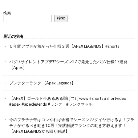
検索
検索
最近の投稿
５年間アプデが無かった仕様３選【APEX LEGENDS】#shorts
バグ!?サイレントアプデ!?シーズン27で発覚したバグ/仕様17連発
【Apex】
プレデターランク 【Apex Legends】
【APEX】ゴールド帯あるある挙げてけwww #shorts #shortvideo
#apex #apexlegends #ランク #ランクマッチ
今のプラチナ帯はコレやれば余裕でシーズン27ダイヤ行けるよ！プラ
チナがやるべき動き10選！実践解説でランクの動き方教えます！
【APEX LEGENDS立ち回り解説】