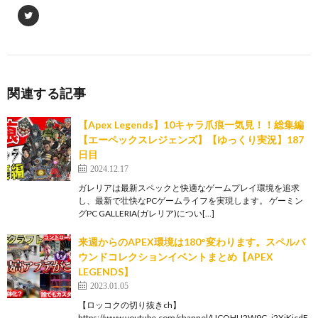
関連する記事
【Apex Legends】10キャラ爪痕一気見！！総集編
【エーペックスレジェンズ】【ゆっくり実況】187
日目
2024.12.17
ガレリアは最新スペックと快適なゲームプレイ環境を追求
し、最新で壮快なPCゲームライフを実現します。 ゲーミン
グPC GALLERIA(ガレリア)につい[…]
来週からのAPEX環境は180°変わります。スペルバ
ウンドコレクションイベントまとめ【APEX
LEGENDS】
2023.01.05
【ロッコクの切り抜きch】
https://www.youtube.com/channel/UCQHLI2W9G_j2XiKjcdF