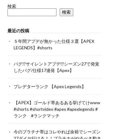
検索
検索
最近の投稿
５年間アプデが無かった仕様３選【APEX
LEGENDS】#shorts
バグ!?サイレントアプデ!?シーズン27で発覚
したバグ/仕様17連発【Apex】
プレデターランク 【Apex Legends】
【APEX】ゴールド帯あるある挙げてけwww
#shorts #shortvideo #apex #apexlegends #
ランク #ランクマッチ
今のプラチナ帯はコレやれば余裕でシーズン
27ダイヤ行けるよ！プラチナがやるべき動き