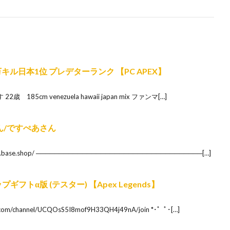
キル日本1位 プレデターランク 【PC APEX】
22歳 185cm venezuela hawaii japan mix ファンマ[…]
ん/ですぺあさん
.base.shop/ ────────────────────────────────────[…]
フトα版 (テスター) 【Apex Legends】
m/channel/UCQOsS5I8mof9H33QH4j49nA/join *･゜ﾟ･[…]