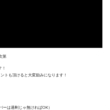
次第
です！
メントも頂けると大変励みになります！
ンバーは過剰じゃ無ければOK）