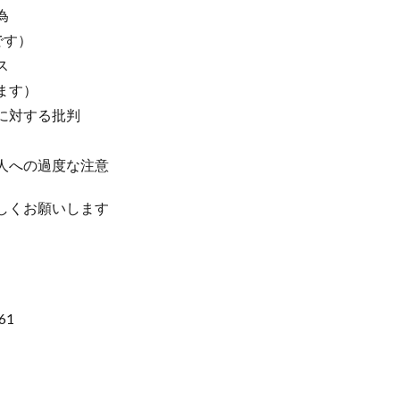
為
です）
ス
ます）
に対する批判
人への過度な注意
しくお願いします
761