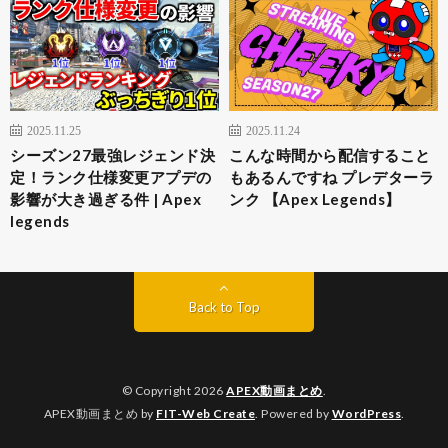
2025.11.25
2025.11.24
シーズン27最強レジェンド決
こんな時間から配信すること
定！ランク仕様変更アプデの
もあるんですね プレデターラ
影響が大き過ぎる件 | Apex
ンク 【Apex Legends】
legends
Back to Top
© Copyright 2026
APEX動画まとめ
.
APEX動画まとめ by
FIT-Web Create
. Powered by
WordPress
.