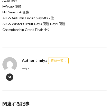
ALJS 優勝
FAVcup 優勝
FFL Season4 優勝
ALGS Autumn Circuit playoffs 2位
ALGS Winter Circuit Day3 優勝 Day4 優勝
Championship Grand Finals 4位
Author：miya
投稿一覧
miya
関連する記事