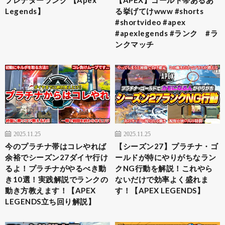
プレデターランク 【Apex
【APEX】ゴールド帯あるあ
Legends】
る挙げてけwww #shorts
#shortvideo #apex
#apexlegends #ランク #ラ
ンクマッチ
2025.11.25
2025.11.25
今のプラチナ帯はコレやれば
【シーズン27】プラチナ・ゴ
余裕でシーズン27ダイヤ行け
ールドが特にやりがちなラン
るよ！プラチナがやるべき動
クNG行動を解説！これやら
き10選！実践解説でランクの
ないだけで効率よく盛れま
動き方教えます！【APEX
す！【APEX LEGENDS】
LEGENDS立ち回り解説】