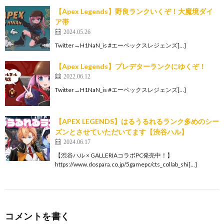
【Apex Legends】野良ランクいくぞ！大魔境ダイ
ア帯
2024.05.26
Twitter→H1NaN_is #エーペックスレジェンズ[…]
【Apex Legends】プレデターランクにゆくぞ！
2022.06.12
Twitter→H1NaN_is #エーペックスレジェンズ[…]
【APEX LEGENDS】はるうるれるランク多めのシー
ズンとさせていただいてます【渋谷ハル】
2024.06.17
【渋谷ハル × GALLERIAコラボPC発売中！】
https://www.dospara.co.jp/5gamepc/cts_collab_shi[…]
コメントを書く