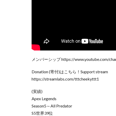
メンバーシップ https://www.youtube.com/chan
Donation (寄付)はこちら！Support stream
https://streamlabs.com/tttcheekyttt1
(実績)
Apex Legends
Season5～All Predator
S5世界39位