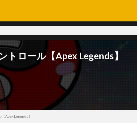
ロール【Apex Legends】
pex Legends】