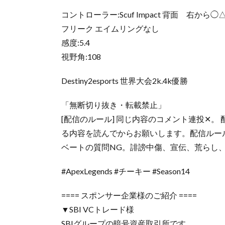
コントローラー:Scuf Impact 背面 右から◯△
フリーク エイムリングなし
感度:5.4
視野角:108
Destiny2esports 世界大会2k.4k優勝
「無断切り抜き・転載禁止」
[配信のルール] 同じ内容のコメント連投✕
る内容を読んでからお願いします。配信ルー
ベートの質問NG。誹謗中傷、宣伝、荒らし
#ApexLegends #チーキー #Season14
==== スポンサー企業様のご紹介 ====
▼SBI VCトレード様
SBIグループの暗号資産取引所です。