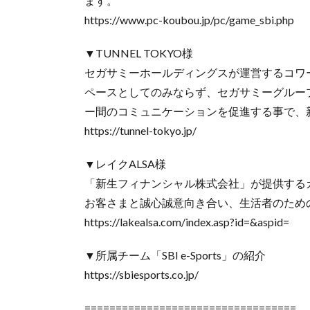
ます。
https://www.pc-koubou.jp/pc/game_sbi.php
▼TUNNEL TOKYO様
セガサミーホールディングスが運営するコワー
ペースとしてのみならず、セガサミーグルー
ー間のコミュニケーションを促進する事で、
https://tunnel-tokyo.jp/
▼レイクALSA様
「新生フィナンシャル株式会社」が提供する
お客さまと誠心誠意向き合い、生活者のため
https://lakealsa.com/index.asp?id=&aspid=
▼所属チーム「SBI e-Sports」の紹介
https://sbiesports.co.jp/
==================================