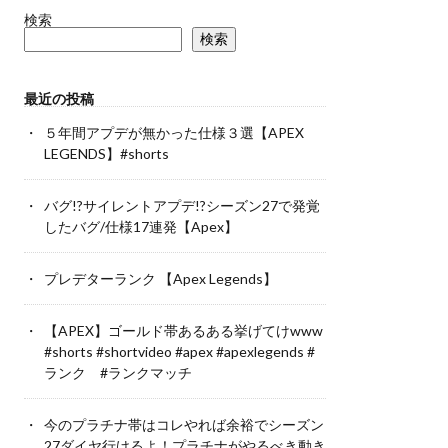
検索
検索
最近の投稿
５年間アプデが無かった仕様３選【APEX
LEGENDS】#shorts
バグ!?サイレントアプデ!?シーズン27で発覚
したバグ/仕様17連発【Apex】
プレデターランク 【Apex Legends】
【APEX】ゴールド帯あるある挙げてけwww
#shorts #shortvideo #apex #apexlegends #
ランク #ランクマッチ
今のプラチナ帯はコレやれば余裕でシーズン
27ダイヤ行けるよ！プラチナがやるべき動き