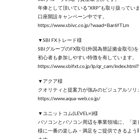
年俸として頂いている”XRP”も取り扱ってい
口座開設キャンペーン中です。
https://www.sbivc.co.jp/?waad=Bar6fTLm
▼SBI FXトレード様
SBIグループのFX取引(外国為替証拠金取引)
初心者も参加しやすい特徴を有しています。
https://www.sbifxt.co.jp/lp/qr_cam/index.ht
▼アクア様
クオリティと提案力が強みのビジュアルソリ
https://www.aqua-web.co.jp/
▼ユニットコム(LEVEL∞)様
パソコンとパソコン周辺を事業領域に、「楽
様に一番の楽しみ・満足をご提供できるよう取り組