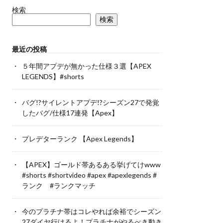
検索
検索
最近の投稿
５年間アプデが無かった仕様３選【APEX
LEGENDS】#shorts
バグ!?サイレントアプデ!?シーズン27で発覚
したバグ/仕様17連発【Apex】
プレデターランク 【Apex Legends】
【APEX】ゴールド帯あるある挙げてけwww
#shorts #shortvideo #apex #apexlegends #
ランク #ランクマッチ
今のプラチナ帯はコレやれば余裕でシーズン
27ダイヤ行けるよ！プラチナがやるべき動き