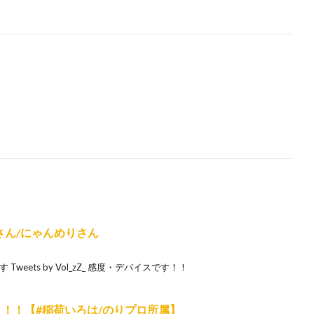
さん/にゃんめりさん
Tweets by Vol_zZ_ 感度・デバイスです！！
ぅ！！【#稲荷いろは/のりプロ所属】