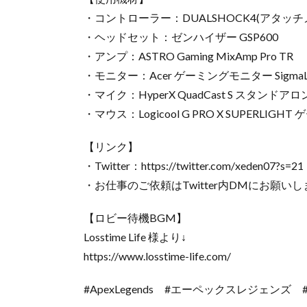
・コントローラー：DUALSHOCK4(アタッチ
・ヘッドセット：ゼンハイザー GSP600
・アンプ：ASTRO Gaming MixAmp Pro TR
・モニター：Acer ゲーミングモニター SigmaLi
・マイク：HyperX QuadCast S スタンドア
・マウス：Logicool G PRO X SUPERLIG
【リンク】
・Twitter：https://twitter.com/xeden07?s=21
・お仕事のご依頼はTwitter内DMにお願い
【ロビー待機BGM】
Losstime Life 様より↓
https://www.losstime-life.com/
#ApexLegends #エーペックスレジェンズ #え