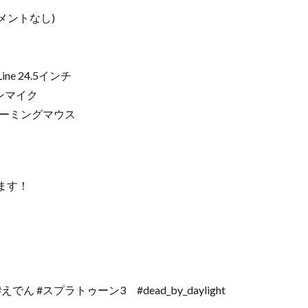
メントなし)
ne 24.5インチ
ロンマイク
HT ゲーミングマウス
します！
でん #スプラトゥーン3 #dead_by_daylight