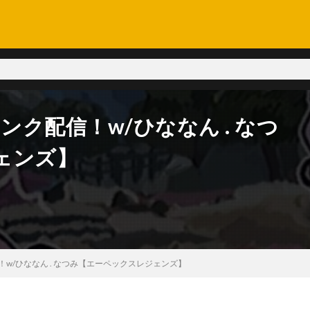
ンク配信！w/ひななん . なつ
ェンズ】
！w/ひななん . なつみ【エーペックスレジェンズ】