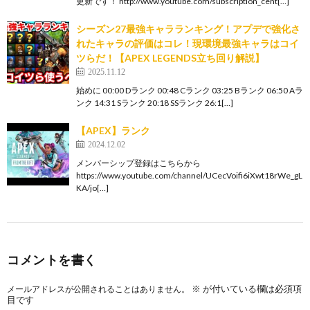
更新です！ http://www.youtube.com/subscription_cent[…]
シーズン27最強キャラランキング！アプデで強化さ
れたキャラの評価はコレ！現環境最強キャラはコイ
ツらだ！【APEX LEGENDS立ち回り解説】
2025.11.12
始めに 00:00 Dランク 00:48 Cランク 03:25 Bランク 06:50 Aラ
ンク 14:31 Sランク 20:18 SSランク 26:1[…]
【APEX】ランク
2024.12.02
メンバーシップ登録はこちらから
https://www.youtube.com/channel/UCecVoifi6iXwt18rWe_gL
KA/jo[…]
コメントを書く
※
が付いている欄は必須項
メールアドレスが公開されることはありません。
目です