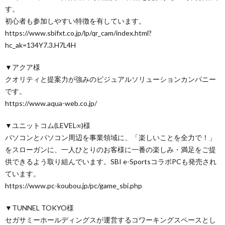
す。
初心者も参加しやすい特徴を有しています。
https://www.sbifxt.co.jp/lp/qr_cam/index.html?
hc_ak=134Y7.3.H7L4H
▼アクア様
クオリティと提案力が強みのビジュアルソリューションカンパニー
です。
https://www.aqua-web.co.jp/
▼ユニットコム(LEVEL∞)様
パソコンとパソコン周辺を事業領域に、「楽しいことを全力で！」
をスローガンに、一人ひとりのお客様に一番の楽しみ・満足をご提
供できるよう取り組んでいます。SBI e-SportsコラボPCも発売され
ています。
https://www.pc-koubou.jp/pc/game_sbi.php
▼TUNNEL TOKYO様
セガサミーホールディングスが運営するコワーキングスペースとし