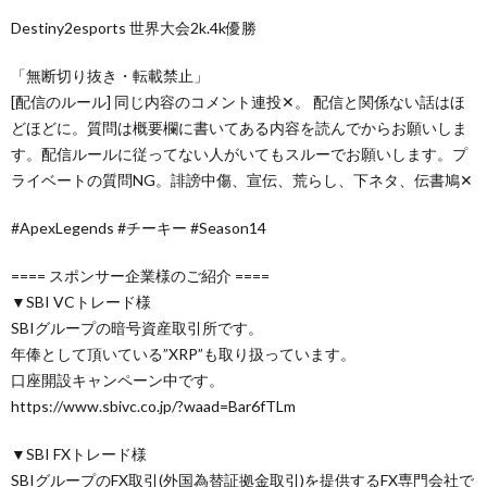
Destiny2esports 世界大会2k.4k優勝
「無断切り抜き・転載禁止」
[配信のルール] 同じ内容のコメント連投✕。 配信と関係ない話はほ
どほどに。質問は概要欄に書いてある内容を読んでからお願いしま
す。配信ルールに従ってない人がいてもスルーでお願いします。プ
ライベートの質問NG。誹謗中傷、宣伝、荒らし、下ネタ、伝書鳩✕
#ApexLegends #チーキー #Season14
==== スポンサー企業様のご紹介 ====
▼SBI VCトレード様
SBIグループの暗号資産取引所です。
年俸として頂いている”XRP”も取り扱っています。
口座開設キャンペーン中です。
https://www.sbivc.co.jp/?waad=Bar6fTLm
▼SBI FXトレード様
SBIグループのFX取引(外国為替証拠金取引)を提供するFX専門会社で