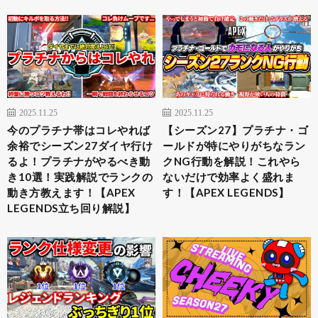
2025.11.25
2025.11.25
今のプラチナ帯はコレやれば
【シーズン27】プラチナ・ゴ
余裕でシーズン27ダイヤ行け
ールドが特にやりがちなラン
るよ！プラチナがやるべき動
クNG行動を解説！これやら
き10選！実践解説でランクの
ないだけで効率よく盛れま
動き方教えます！【APEX
す！【APEX LEGENDS】
LEGENDS立ち回り解説】