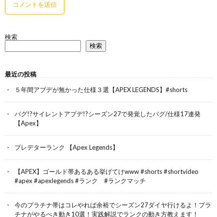
検索
検索
最近の投稿
５年間アプデが無かった仕様３選【APEX LEGENDS】#shorts
バグ!?サイレントアプデ!?シーズン27で発覚したバグ/仕様17連発
【Apex】
プレデターランク 【Apex Legends】
【APEX】ゴールド帯あるある挙げてけwww #shorts #shortvideo
#apex #apexlegends #ランク #ランクマッチ
今のプラチナ帯はコレやれば余裕でシーズン27ダイヤ行けるよ！プラ
チナがやるべき動き10選！実践解説でランクの動き方教えます！