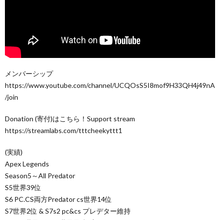
メンバーシップ
https://www.youtube.com/channel/UCQOsS5I8mof9H33QH4j49nA
/join
Donation (寄付)はこちら！Support stream
https://streamlabs.com/tttcheekyttt1
(実績)
Apex Legends
Season5～All Predator
S5世界39位
S6 PC.CS両方Predator cs世界14位
S7世界2位 & S7s2 pc&cs プレデター維持