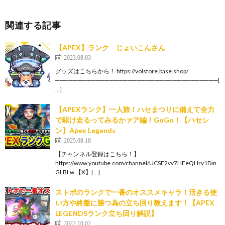
関連する記事
【APEX】ランク じょいこんさん
2023.08.03
グッズはこちらから！ https://volstore.base.shop/
────────────────────────────────────[
…]
【APEXランク】一人旅！ハセまつりに備えて全力
で駆け走るってみるかァア編！GoGo！【ハセシ
ン】Apex Legends
2025.08.18
【チャンネル登録はこちら！】
https://www.youtube.com/channel/UCSF2vv7HFeQHrv1Din
GLBLw 【X】[…]
ストポのランクで一番のオススメキャラ！活きる使
い方や終盤に勝つ為の立ち回り教えます！【APEX
LEGENDSランク立ち回り解説】
2022.10.02