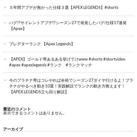
５年間アプデが無かった仕様３選【APEX LEGENDS】#shorts
バグ!?サイレントアプデ!?シーズン27で発覚したバグ/仕様17連発
【Apex】
プレデターランク 【Apex Legends】
【APEX】ゴールド帯あるある挙げてけwww #shorts #shortvideo
#apex #apexlegends #ランク #ランクマッチ
今のプラチナ帯はコレやれば余裕でシーズン27ダイヤ行けるよ！プラ
チナがやるべき動き10選！実践解説でランクの動き方教えます！
【APEX LEGENDS立ち回り解説】
最近のコメント
表示できるコメントはありません。
アーカイブ