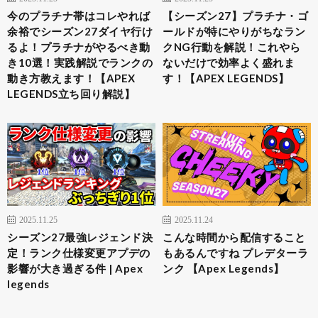
今のプラチナ帯はコレやれば
【シーズン27】プラチナ・ゴ
余裕でシーズン27ダイヤ行け
ールドが特にやりがちなラン
るよ！プラチナがやるべき動
クNG行動を解説！これやら
き10選！実践解説でランクの
ないだけで効率よく盛れま
動き方教えます！【APEX
す！【APEX LEGENDS】
LEGENDS立ち回り解説】
2025.11.25
2025.11.24
シーズン27最強レジェンド決
こんな時間から配信すること
定！ランク仕様変更アプデの
もあるんですね プレデターラ
影響が大き過ぎる件 | Apex
ンク 【Apex Legends】
legends