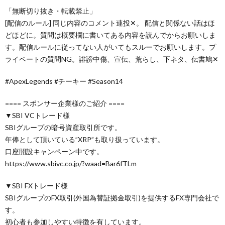
「無断切り抜き・転載禁止」
[配信のルール] 同じ内容のコメント連投✕。 配信と関係ない話はほ
どほどに。質問は概要欄に書いてある内容を読んでからお願いしま
す。配信ルールに従ってない人がいてもスルーでお願いします。プ
ライベートの質問NG。誹謗中傷、宣伝、荒らし、下ネタ、伝書鳩✕
#ApexLegends #チーキー #Season14
==== スポンサー企業様のご紹介 ====
▼SBI VCトレード様
SBIグループの暗号資産取引所です。
年俸として頂いている”XRP”も取り扱っています。
口座開設キャンペーン中です。
https://www.sbivc.co.jp/?waad=Bar6fTLm
▼SBI FXトレード様
SBIグループのFX取引(外国為替証拠金取引)を提供するFX専門会社で
す。
初心者も参加しやすい特徴を有しています。