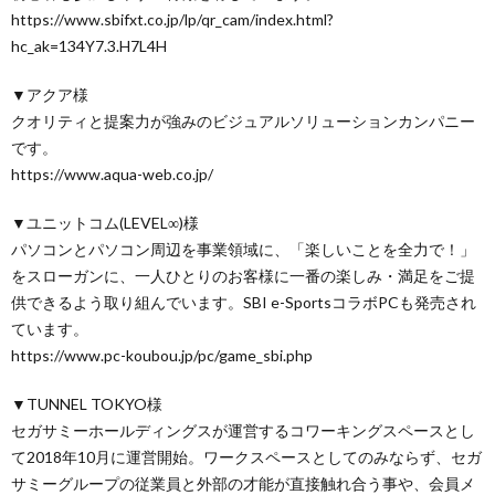
https://www.sbifxt.co.jp/lp/qr_cam/index.html?
hc_ak=134Y7.3.H7L4H
▼アクア様
クオリティと提案力が強みのビジュアルソリューションカンパニー
です。
https://www.aqua-web.co.jp/
▼ユニットコム(LEVEL∞)様
パソコンとパソコン周辺を事業領域に、「楽しいことを全力で！」
をスローガンに、一人ひとりのお客様に一番の楽しみ・満足をご提
供できるよう取り組んでいます。SBI e-SportsコラボPCも発売され
ています。
https://www.pc-koubou.jp/pc/game_sbi.php
▼TUNNEL TOKYO様
セガサミーホールディングスが運営するコワーキングスペースとし
て2018年10月に運営開始。ワークスペースとしてのみならず、セガ
サミーグループの従業員と外部の才能が直接触れ合う事や、会員メ