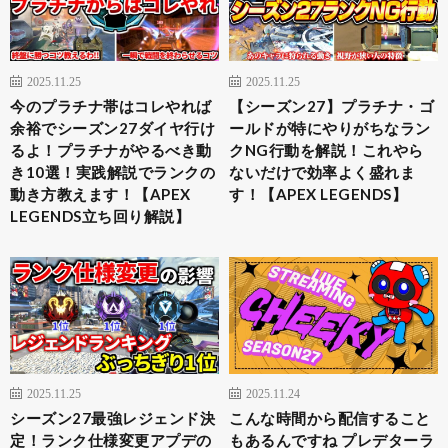
2025.11.25
2025.11.25
今のプラチナ帯はコレやれば
【シーズン27】プラチナ・ゴ
余裕でシーズン27ダイヤ行け
ールドが特にやりがちなラン
るよ！プラチナがやるべき動
クNG行動を解説！これやら
き10選！実践解説でランクの
ないだけで効率よく盛れま
動き方教えます！【APEX
す！【APEX LEGENDS】
LEGENDS立ち回り解説】
2025.11.25
2025.11.24
シーズン27最強レジェンド決
こんな時間から配信すること
定！ランク仕様変更アプデの
もあるんですね プレデターラ