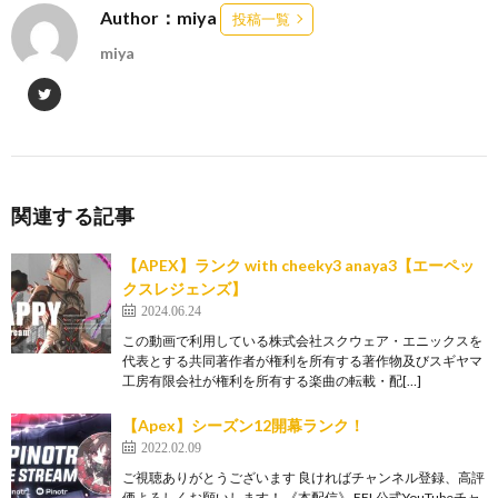
Author：miya
投稿一覧
miya
関連する記事
【APEX】ランク with cheeky3 anaya3【エーペッ
クスレジェンズ】
2024.06.24
この動画で利用している株式会社スクウェア・エニックスを
代表とする共同著作者が権利を所有する著作物及びスギヤマ
工房有限会社が権利を所有する楽曲の転載・配[…]
【Apex】シーズン12開幕ランク！
2022.02.09
ご視聴ありがとうございます 良ければチャンネル登録、高評
価よろしくお願いします！ 《本配信》 FFL公式YouTubeチャ