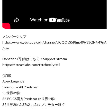
メンバーシップ
https://www.youtube.com/channel/UCQOsS5I8mof9H33QH4j49nA
/join
Donation (寄付)はこちら！Support stream
https://streamlabs.com/tttcheekyttt1
(実績)
Apex Legends
Season5～All Predator
S5世界39位
S6 PC.CS両方Predator cs世界14位
S7世界2位 & S7s2 pc&cs プレデター維持